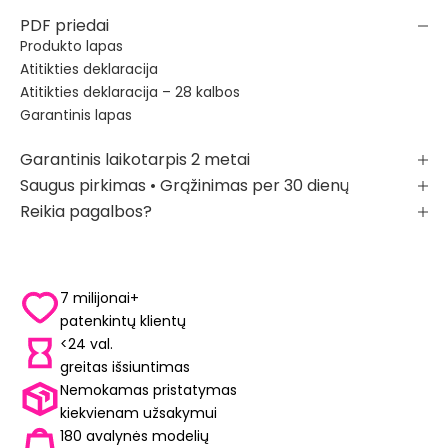
PDF priedai
Produkto lapas
Atitikties deklaracija
Atitikties deklaracija – 28 kalbos
Garantinis lapas
Garantinis laikotarpis 2 metai
Saugus pirkimas • Grąžinimas per 30 dienų
Reikia pagalbos?
7 milijonai+
patenkintų klientų
<24 val.
greitas išsiuntimas
Nemokamas pristatymas
kiekvienam užsakymui
180 avalynės modelių