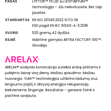
PADAS
LYFTOR™ PU.2D su LEVITARYUM™
technologija – Jūs nelevituosite. Bet taip
jausitės.
STANDARTAS
EN ISO 20345:2022 S1 FO SR
ESD pagal EN IEC 61340-4-3:2018
SVORIS
520 gramų 42 dydžiui
KILMĖ
Išskirtinė gamyba ARTRA FACTORY 100™.
Slovakija.
ARELAX® avalynės konstrukcija suteikia erdvę pirštams ir
judėjimo laisvę visą dieną. Mažiau spaudimo. Mažiau
nuovargio. YUM™ technologijos užtikrina laidumą orui,
lengvumo pojūtį ir aktyvią energijos rekuperaciją
kiekviename žingsnyje. Rezultatas – geresnė fizinė ir
psichinė savijauta.