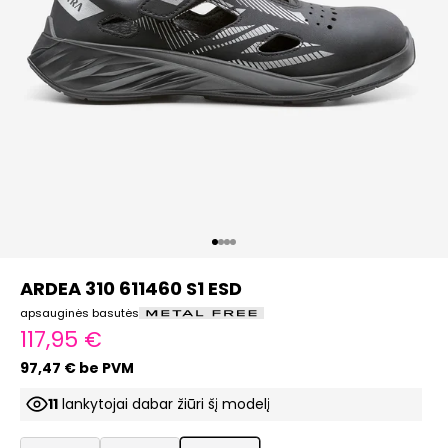
Eiti į elementą 1
Eiti į elementą 2
Eiti į elementą 3
Eiti į elementą 4
ARDEA 310 611460 S1 ESD
apsauginės basutės
Pardavimo kaina
117,95 €
97,47 € be PVM
11
lankytojai dabar žiūri šį modelį
ProductListDrop
ProductListDrop
ProductListDrop