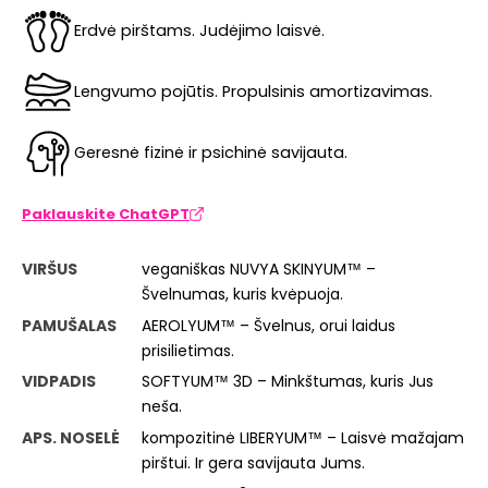
Erdvė pirštams. Judėjimo laisvė.
Lengvumo pojūtis. Propulsinis amortizavimas.
Geresnė fizinė ir psichinė savijauta.
Paklauskite ChatGPT
VIRŠUS
veganiškas NUVYA SKINYUM™ –
Švelnumas, kuris kvėpuoja.
PAMUŠALAS
AEROLYUM™ – Švelnus, orui laidus
prisilietimas.
VIDPADIS
SOFTYUM™ 3D – Minkštumas, kuris Jus
neša.
APS. NOSELĖ
kompozitinė LIBERYUM™ – Laisvė mažajam
pirštui. Ir gera savijauta Jums.