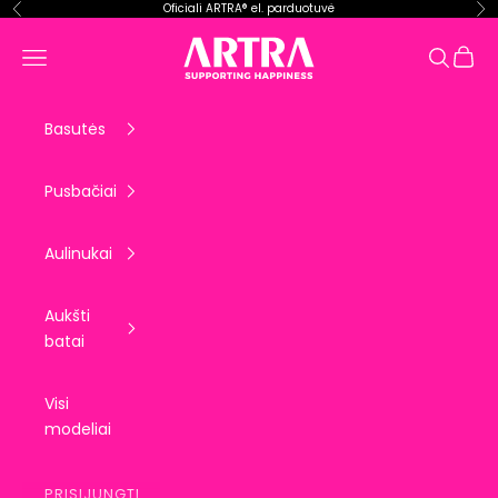
Pereiti prie turinio
Oficiali ARTRA® el. parduotuvė
Ankstesnis
Kit
ARTRA EU
Krepše
Meniu
Paieška
Basutės
Pusbačiai
Aulinukai
Aukšti
batai
Visi
modeliai
PRISIJUNGTI