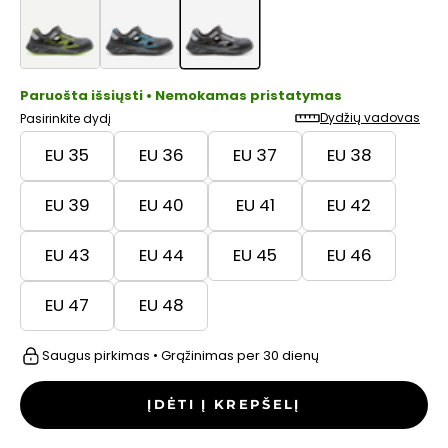
Paruošta išsiųsti • Nemokamas pristatymas
Dydžių vadovas
Pasirinkite dydį
EU 35
EU 36
EU 37
EU 38
EU 39
EU 40
EU 41
EU 42
EU 43
EU 44
EU 45
EU 46
EU 47
EU 48
Saugus pirkimas • Grąžinimas per 30 dienų
ĮDĖTI Į KREPŠELĮ