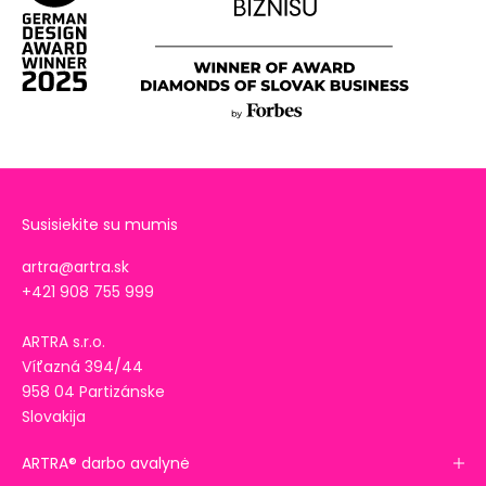
Susisiekite su mumis
artra@artra.sk
+421 908 755 999
ARTRA s.r.o.
Víťazná 394/44
958 04 Partizánske
Slovakija
ARTRA® darbo avalynė