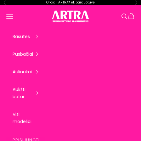
Pereiti prie turinio
Oficiali ARTRA® el. parduotuvė
Ankstesnis
Kit
ARTRA EU
Krepše
Meniu
Paieška
Basutės
Pusbačiai
Aulinukai
Aukšti
batai
Visi
modeliai
PRISIJUNGTI