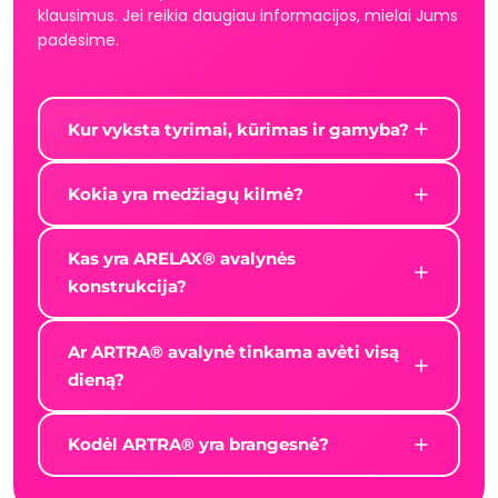
klausimus. Jei reikia daugiau informacijos, mielai Jums
padėsime.
Kur vyksta tyrimai, kūrimas ir gamyba?
Kokia yra medžiagų kilmė?
Kas yra ARELAX® avalynės
konstrukcija?
Ar ARTRA® avalynė tinkama avėti visą
dieną?
Kodėl ARTRA® yra brangesnė?