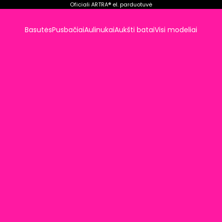
Oficiali ARTRA® el. parduotuvė
Basutės
Pusbačiai
Aulinukai
Aukšti batai
Visi modeliai