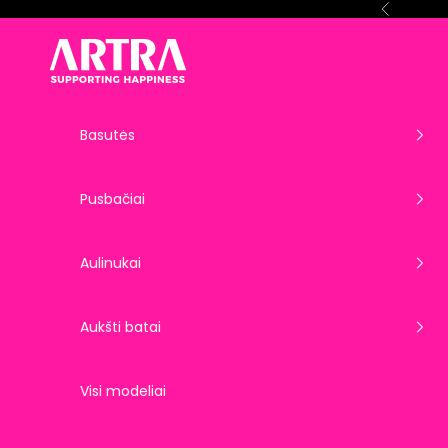
Pereiti prie turinio
Ankstesnis
ARTRA EU
Basutės
Pusbačiai
Aulinukai
Aukšti batai
Visi modeliai