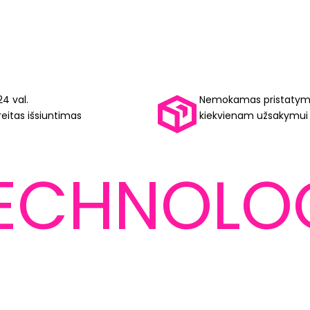
24 val.
Nemokamas pristaty
reitas išsiuntimas
kiekvienam užsakymui
ECHNOLO
YUM™
SKINYUM™
mažajam pirštui. Ir
Aktyviai kvėpuoja. 
ė Jums.
pėdas sausas.