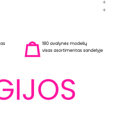
mas
180 avalynės modelių
visas asortimentas sandėlyje
GIJOS
LEVITARYUM™
Išlaiko
Jūs nelevituosite. Tačiau
taip jausitės.