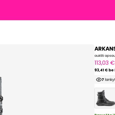
ARKANS
aukšti apsau
Pardav
113,03 €
93,41 € be
7
lankyt
Prod