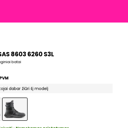
AS 8603 6260 S3L
giniai batai
imo kaina
 PVM
ojai dabar žiūri šį modelį
uctListDrop
ProductListDrop