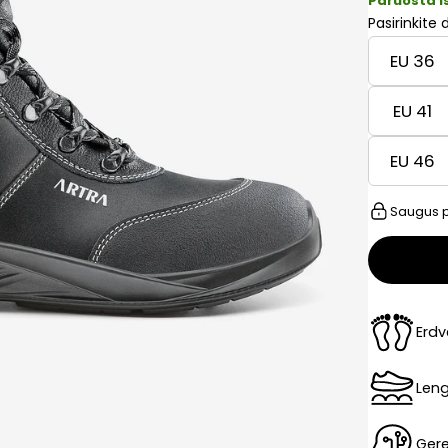
Paruošta i
Pasirinkite 
EU 36
EU 41
EU 46
Saugus p
Erdv
Leng
Gere