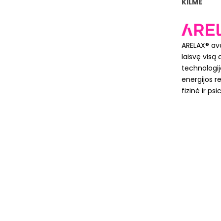
KILMĖ
ARELAX® ava
laisvę vis
technologij
energijos r
fizinė ir ps