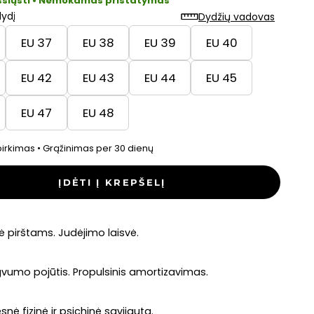
šsiųsti • Nemokamas pristatymas
dydį
Dydžių vadovas
EU 37
EU 38
EU 39
EU 40
EU 42
EU 43
EU 44
EU 45
EU 47
EU 48
irkimas • Grąžinimas per 30 dienų
ĮDĖTI Į KREPŠELĮ
ė pirštams. Judėjimo laisvė.
vumo pojūtis. Propulsinis amortizavimas.
snė fizinė ir psichinė savijauta.