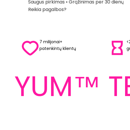
Saugus pirkimas • Grąžinimas per 30 dienų
Reikia pagalbos?
7 milijonai+
<
patenkintų klientų
g
YUM™ T
YUM™ TECHNOLOGIJOS
yra avalynės
LIBER
konstrukcijos ARELAX®
Laisvė 
pagrindas
gerov