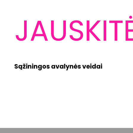
JAUSKIT
Sąžiningos avalynės veidai
10 % NUOLAIDA PIRMAJAM UŽSAKYMUI
Atraskite ARTRA® avalynę su unikalia ARELAX®