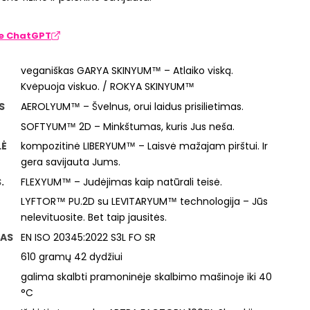
te ChatGPT
veganiškas GARYA SKINYUM™ – Atlaiko viską.
Kvėpuoja viskuo. / ROKYA SKINYUM™
S
AEROLYUM™ – Švelnus, orui laidus prisilietimas.
SOFTYUM™ 2D – Minkštumas, kuris Jus neša.
LĖ
kompozitinė LIBERYUM™ – Laisvė mažajam pirštui. Ir
gera savijauta Jums.
.
FLEXYUM™ – Judėjimas kaip natūrali teisė.
LYFTOR™ PU.2D su LEVITARYUM™ technologija – Jūs
nelevituosite. Bet taip jausitės.
AS
EN ISO 20345:2022 S3L FO SR
610 gramų 42 dydžiui
galima skalbti pramoninėje skalbimo mašinoje iki 40
°C