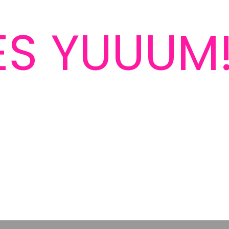
ĖS YUUUM
 avalynės konstrukcija ir YUM™ technologijomis, kurios yra mūsų