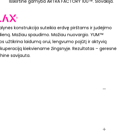
Išskirtinė gamyba ARTRA FACTORY 100™. Slovakija.
lynės konstrukcija suteikia erdvę pirštams ir judėjimo
ą dieną. Mažiau spaudimo. Mažiau nuovargio. YUM™
os užtikrina laidumą orui, lengvumo pojūtį ir aktyvią
ekuperaciją kiekviename žingsnyje. Rezultatas – geresnė
ichinė savijauta.