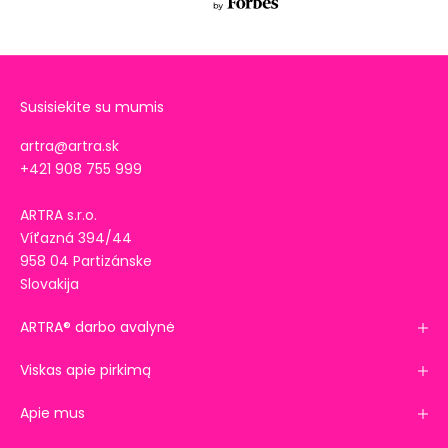
Susisiekite su mumis
artra@artra.sk
+421 908 755 999
ARTRA s.r.o.
Víťazná 394/44
958 04 Partizánske
IŠBANDYKITE
Slovakija
SAVO SĖKMĘ
SU ARELAX
ARTRA® darbo avalynė
SUKITE IR
Viskas apie pirkimą
AIMĖKITE
DOVANĄ
Apie mus