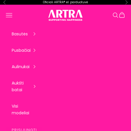
Pereiti prie turinio
Oficiali ARTRA® el. parduotuvė
Ankstesnis
Kit
ARTRA EU
Krepše
Meniu
Paieška
Basutės
Pusbačiai
Aulinukai
Aukšti
batai
Visi
modeliai
PRISIJUNGTI