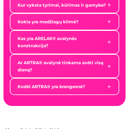
Kur vyksta tyrimai, kūrimas ir gamyba?
Kokia yra medžiagų kilmė?
Kas yra ARELAX® avalynės
konstrukcija?
Ar ARTRA® avalynė tinkama avėti visą
dieną?
Kodėl ARTRA® yra brangesnė?