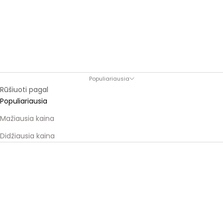
Populiariausia
Rūšiuoti pagal
Populiariausia
Mažiausia kaina
Didžiausia kaina
PRIEINAMA 09/09 9:00