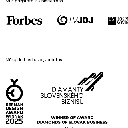
Mus pažįstate iš žiniasklaidos
Mūsų darbas buvo įvertintas