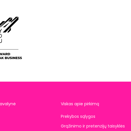
avalynė
Viskas apie pirkimą
Prekybos sąlygos
Grąžinimo ir pretenzijų taisyklės