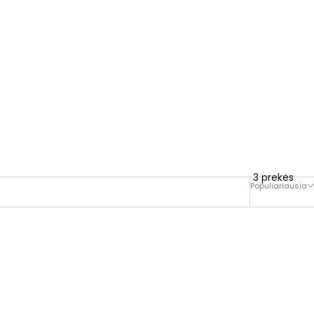
3 prekės
Populiariausia