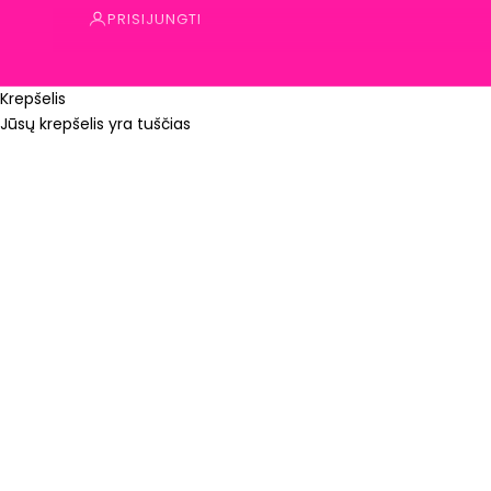
PRISIJUNGTI
Krepšelis
Aukšti apsauginiai batai S3
Jūsų krepšelis yra tuščias
Ypač aukštas viršus saugo pėdą nuo smūgių ir nešvarumų
PAGRINDINIS
AUKŠTI APSAUGINIAI BATAI S3
pradūrimo. Avalynės konstrukcija ARELAX® su pado techno