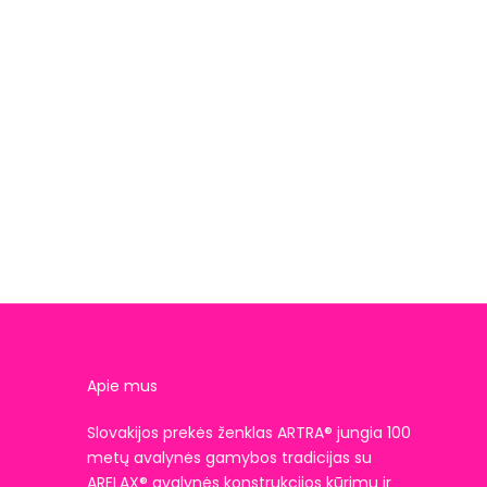
Apie mus
Slovakijos prekės ženklas ARTRA® jungia 100
metų avalynės gamybos tradicijas su
ARELAX® avalynės konstrukcijos kūrimu ir