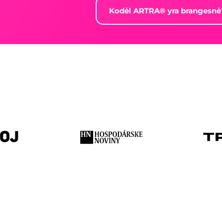
Kodėl ARTRA® yra brangesnė