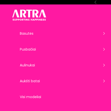
Pereiti prie turinio
Ankstesnis
ARTRA EU
Basutės
Pusbačiai
Aulinukai
Aukšti batai
Visi modeliai