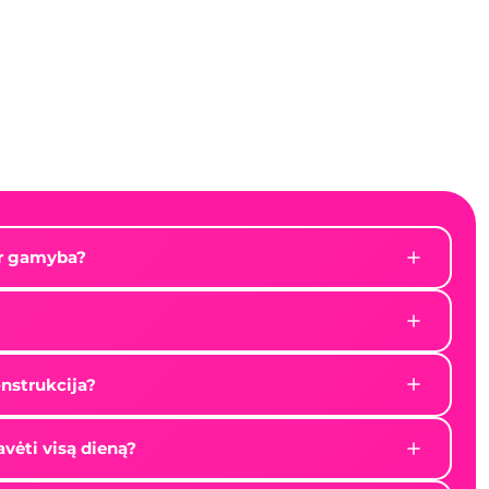
ukšti apsauginiai batai žieminiai
Pardavimo kaina
78,60 €
su PVM
ir gamyba?
nstrukcija?
vėti visą dieną?