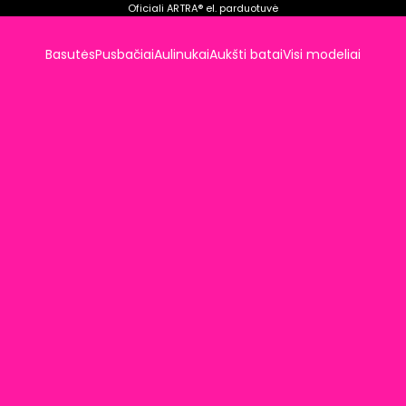
Oficiali ARTRA® el. parduotuvė
Basutės
Pusbačiai
Aulinukai
Aukšti batai
Visi modeliai