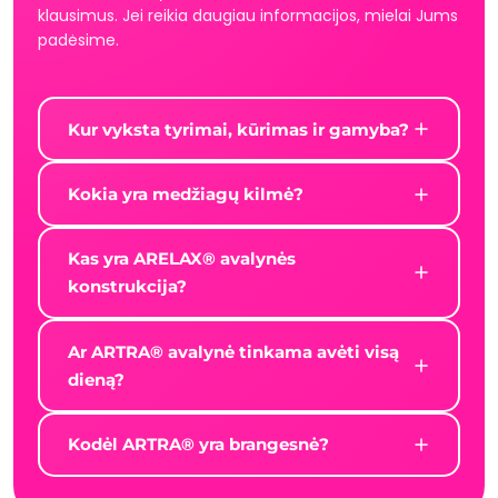
klausimus. Jei reikia daugiau informacijos, mielai Jums
padėsime.
Kur vyksta tyrimai, kūrimas ir gamyba?
Kokia yra medžiagų kilmė?
Kas yra ARELAX® avalynės
konstrukcija?
Ar ARTRA® avalynė tinkama avėti visą
dieną?
Kodėl ARTRA® yra brangesnė?