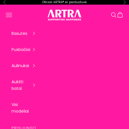
Pereiti prie turinio
Oficiali ARTRA® el. parduotuvė
Ankstesnis
Kit
ARTRA EU
Krepše
Meniu
Paieška
Basutės
Pusbačiai
Aulinukai
Aukšti
batai
Visi
modeliai
PRISIJUNGTI