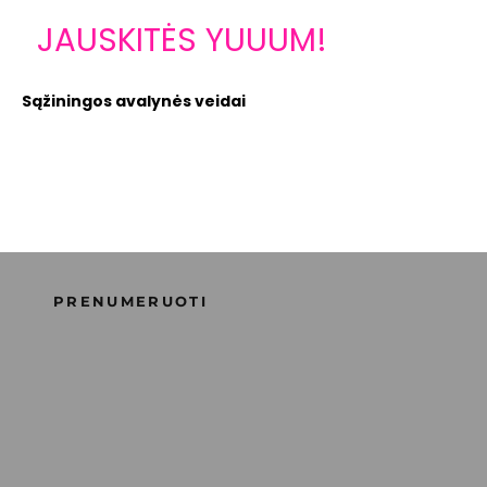
JAUSKITĖS YUUUM!
Sąžiningos avalynės veidai
10 % NUOLAIDA PIRMAJAM UŽSAKYMUI
Atraskite ARTRA® avalynę su unikalia ARELAX® avalynės
konstrukcija ir YUM™ technologijomis, kurios yra mūsų
Supporting Happiness™ filosofijos pagrindas.
PRENUMERUOTI