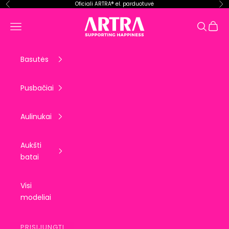
Pereiti prie turinio
Oficiali ARTRA® el. parduotuvė
Ankstesnis
Kit
ARTRA EU
Krepše
Meniu
Paieška
Basutės
Pusbačiai
Aulinukai
Aukšti
batai
Visi
modeliai
PRISIJUNGTI