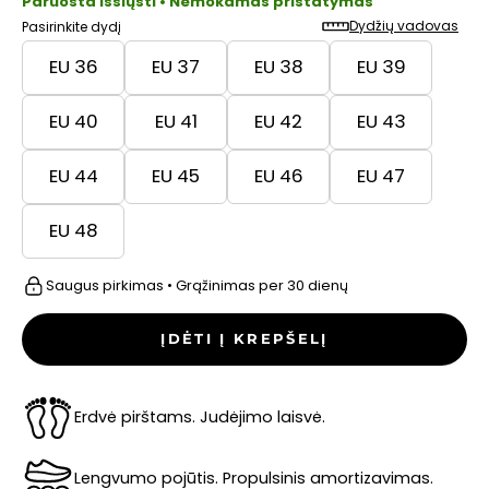
Paruošta išsiųsti • Nemokamas pristatymas
Dydžių vadovas
Pasirinkite dydį
EU 36
EU 37
EU 38
EU 39
EU 40
EU 41
EU 42
EU 43
EU 44
EU 45
EU 46
EU 47
EU 48
Saugus pirkimas • Grąžinimas per 30 dienų
ĮDĖTI Į KREPŠELĮ
Erdvė pirštams. Judėjimo laisvė.
Lengvumo pojūtis. Propulsinis amortizavimas.