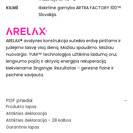
KILMĖ
Išskirtinė gamyba ARTRA FACTORY 100™.
Slovakija.
ARELAX® avalynės konstrukcija suteikia erdvę pirštams ir
judėjimo laisvę visą dieną. Mažiau spaudimo. Mažiau
nuovargio. YUM™ technologijos užtikrina laidumą orui,
lengvumo pojūtį ir aktyvią energijos rekuperaciją
kiekviename žingsnyje. Rezultatas – geresnė fizinė ir
psichinė savijauta.
PDF priedai
Produkto lapas
Atitikties deklaracija
Atitikties deklaracija – 28 kalbos
Garantinis lapas