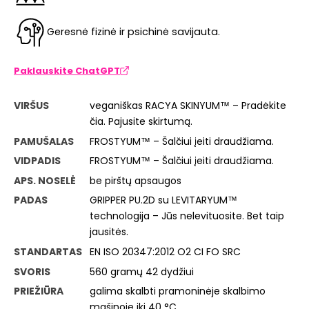
Geresnė fizinė ir psichinė savijauta.
Paklauskite ChatGPT
VIRŠUS
veganiškas RACYA SKINYUM™ – Pradėkite
čia. Pajusite skirtumą.
PAMUŠALAS
FROSTYUM™ – Šalčiui įeiti draudžiama.
VIDPADIS
FROSTYUM™ – Šalčiui įeiti draudžiama.
APS. NOSELĖ
be pirštų apsaugos
PADAS
GRIPPER PU.2D su LEVITARYUM™
technologija – Jūs nelevituosite. Bet taip
jausitės.
STANDARTAS
EN ISO 20347:2012 O2 CI FO SRC
SVORIS
560 gramų 42 dydžiui
PRIEŽIŪRA
galima skalbti pramoninėje skalbimo
mašinoje iki 40 °C