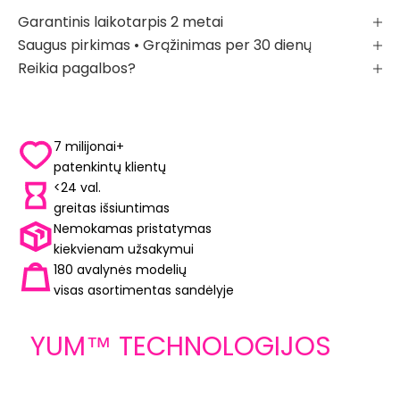
Garantinis laikotarpis 2 metai
Saugus pirkimas • Grąžinimas per 30 dienų
Reikia pagalbos?
7 milijonai+
patenkintų klientų
<24 val.
greitas išsiuntimas
Nemokamas pristatymas
kiekvienam užsakymui
180 avalynės modelių
visas asortimentas sandėlyje
YUM™ TECHNOLOGIJOS
LIBE
yra avalynės konstrukcijos ARELAX®
Laisv
YUM™ TECHNOLOGIJOS
pagrindas
Jums