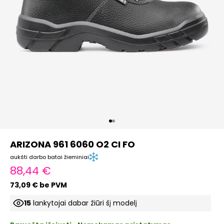
Eiti į elementą 1
Eiti į elementą 2
ARIZONA 961 6060 O2 CI FO
aukšti darbo batai žieminiai
Pardavimo kaina
88,44 €
73,09 € be PVM
15
lankytojai dabar žiūri šį modelį