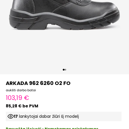
Eiti į elementą 1
Eiti į elementą 2
ARKADA 962 6260 O2 FO
aukšti darbo batai
Pardavimo kaina
103,19 €
85,28 € be PVM
17
lankytojai dabar žiūri šį modelį
Paruošta išsiųsti • Nemokamas pristatymas