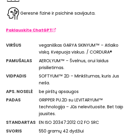
Geresnė fizinė ir psichinė savijauta.
Paklauskite ChatGPT
VIRŠUS
veganiškas GARYA SKINYUM™ – Atlaiko
viską. Kvėpuoja viskuo. / CORDURA®
PAMUŠALAS
AEROLYUM™ – Švelnus, orui laidus
prisilietimas.
VIDPADIS
SOFTYUM™ 2D – Minkštumas, kuris Jus
neša.
APS. NOSELĖ
be pirštų apsaugos
PADAS
GRIPPER PU.2D su LEVITARYUM™
technologija – Jūs nelevituosite. Bet taip
jausitės.
STANDARTAS
EN ISO 20347:2012 O2 FO SRC
SVORIS
550 gramų 42 dydžiui