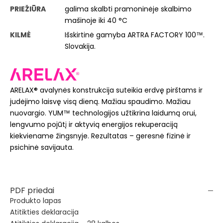
PRIEŽIŪRA
galima skalbti pramoninėje skalbimo
mašinoje iki 40 °C
KILMĖ
Išskirtinė gamyba ARTRA FACTORY 100™.
Slovakija.
ARELAX® avalynės konstrukcija suteikia erdvę pirštams ir
judėjimo laisvę visą dieną. Mažiau spaudimo. Mažiau
nuovargio. YUM™ technologijos užtikrina laidumą orui,
lengvumo pojūtį ir aktyvią energijos rekuperaciją
kiekviename žingsnyje. Rezultatas – geresnė fizinė ir
psichinė savijauta.
PDF priedai
Produkto lapas
Atitikties deklaracija