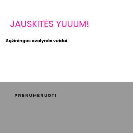
JAUSKITĖS YUUUM!
Sąžiningos avalynės veidai
10 % NUOLAIDA PIRMAJAM UŽSAKYMUI
Atraskite ARTRA® avalynę su unikalia ARELAX® avalynės
konstrukcija ir YUM™ technologijomis, kurios yra mūsų
Supporting Happiness™ filosofijos pagrindas.
PRENUMERUOTI