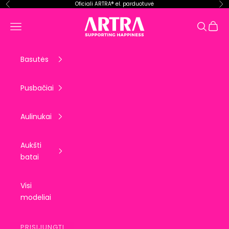
Pereiti prie turinio
Oficiali ARTRA® el. parduotuvė
Ankstesnis
Kit
ARTRA EU
Krepše
Meniu
Paieška
Basutės
Pusbačiai
Aulinukai
Aukšti
batai
Visi
modeliai
PRISIJUNGTI