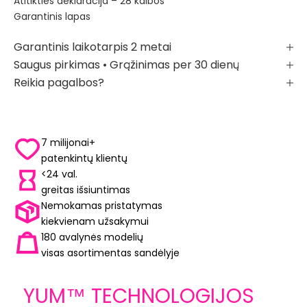
Atitikties deklaracija – 28 kalbos
Garantinis lapas
Garantinis laikotarpis 2 metai
Saugus pirkimas • Grąžinimas per 30 dienų
Reikia pagalbos?
7 milijonai+
patenkintų klientų
<24 val.
greitas išsiuntimas
Nemokamas pristatymas
kiekvienam užsakymui
180 avalynės modelių
visas asortimentas sandėlyje
YUM™ TECHNOLOGIJOS
LIBE
yra avalynės konstrukcijos ARELAX®
Laisv
YUM™ TECHNOLOGIJOS
pagrindas
Jums