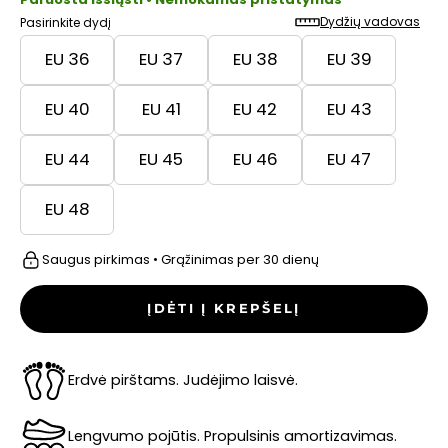
Dydžių vadovas
Pasirinkite dydį
EU 36
EU 37
EU 38
EU 39
EU 40
EU 41
EU 42
EU 43
EU 44
EU 45
EU 46
EU 47
EU 48
Saugus pirkimas • Grąžinimas per 30 dienų
ĮDĖTI Į KREPŠELĮ
Erdvė pirštams. Judėjimo laisvė.
Lengvumo pojūtis. Propulsinis amortizavimas.