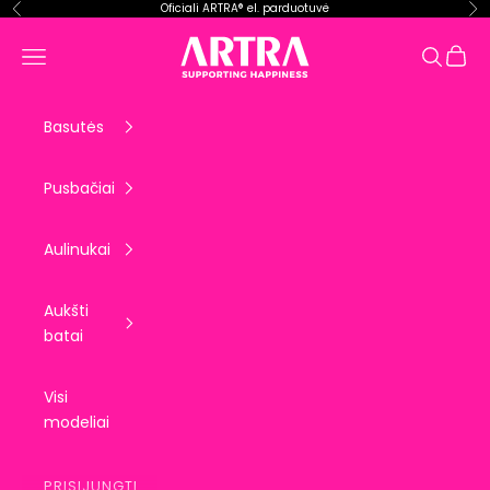
Pereiti prie turinio
Oficiali ARTRA® el. parduotuvė
Ankstesnis
Kit
ARTRA EU
Krepše
Meniu
Paieška
Basutės
Pusbačiai
Aulinukai
Aukšti
batai
Visi
modeliai
PRISIJUNGTI