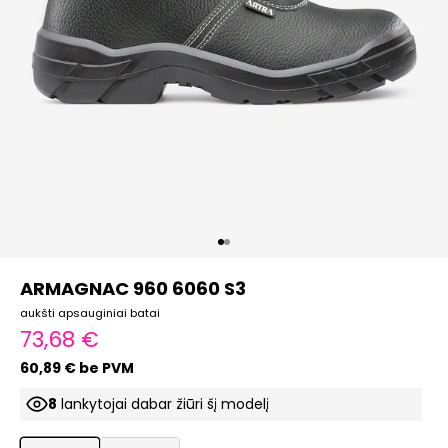
Eiti į elementą 1
Eiti į elementą 2
ARMAGNAC 960 6060 S3
aukšti apsauginiai batai
Pardavimo kaina
73,68 €
60,89 € be PVM
7
lankytojai dabar žiūri šį modelį
ProductListDrop
ProductListDrop