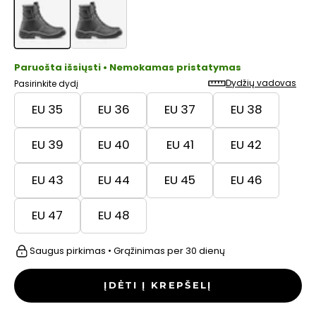
Paruošta išsiųsti • Nemokamas pristatymas
Dydžių vadovas
Pasirinkite dydį
EU 35
EU 36
EU 37
EU 38
EU 39
EU 40
EU 41
EU 42
EU 43
EU 44
EU 45
EU 46
EU 47
EU 48
Saugus pirkimas • Grąžinimas per 30 dienų
ĮDĖTI Į KREPŠELĮ