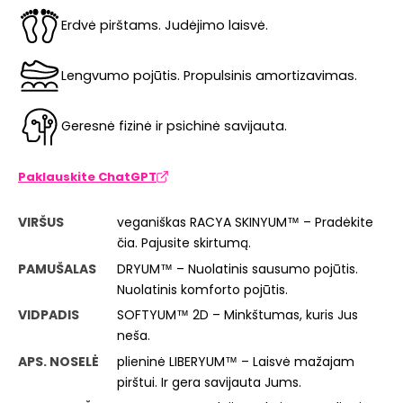
Erdvė pirštams. Judėjimo laisvė.
Lengvumo pojūtis. Propulsinis amortizavimas.
Geresnė fizinė ir psichinė savijauta.
Paklauskite ChatGPT
VIRŠUS
veganiškas RACYA SKINYUM™ – Pradėkite
čia. Pajusite skirtumą.
PAMUŠALAS
DRYUM™ – Nuolatinis sausumo pojūtis.
Nuolatinis komforto pojūtis.
VIDPADIS
SOFTYUM™ 2D – Minkštumas, kuris Jus
neša.
APS. NOSELĖ
plieninė LIBERYUM™ – Laisvė mažajam
pirštui. Ir gera savijauta Jums.