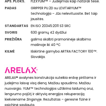
APS. PLOKŠ.
FLEXYUM™ – Judėjimas kaip natūrali teisė.
PADAS
GRIPPER PU.2D su LEVITARYUM™
technologija – Jūs nelevituosite. Bet taip
jausitės.
STANDARTAS
EN ISO 20345:2011 S3 SRC
SVORIS
630 gramų 42 dydžiui
PRIEŽIŪRA
galima skalbti pramoninėje skalbimo
mašinoje iki 40 °C
KILMĖ
Išskirtinė gamyba ARTRA FACTORY 100™.
Slovakija.
ARELAX® avalynės konstrukcija suteikia erdvę pirštams ir
judėjimo laisvę visą dieną. Mažiau spaudimo. Mažiau
nuovargio. YUM™ technologijos užtikrina laidumą orui,
lengvumo pojūtį ir aktyvią energijos rekuperaciją
kiekviename žingsnyje. Rezultatas – geresnė fizinė ir
psichinė savijauta.