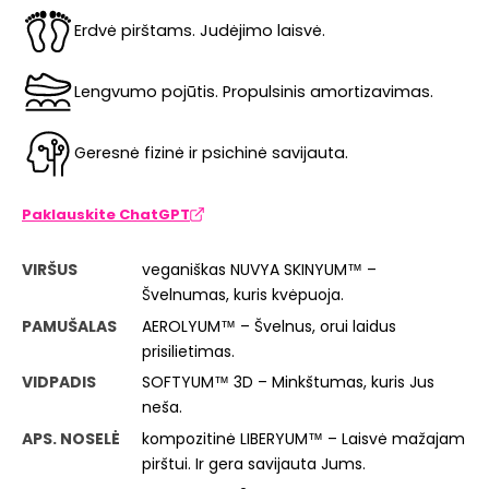
Erdvė pirštams. Judėjimo laisvė.
Lengvumo pojūtis. Propulsinis amortizavimas.
Geresnė fizinė ir psichinė savijauta.
Paklauskite ChatGPT
VIRŠUS
veganiškas NUVYA SKINYUM™ –
Švelnumas, kuris kvėpuoja.
PAMUŠALAS
AEROLYUM™ – Švelnus, orui laidus
prisilietimas.
VIDPADIS
SOFTYUM™ 3D – Minkštumas, kuris Jus
neša.
APS. NOSELĖ
kompozitinė LIBERYUM™ – Laisvė mažajam
pirštui. Ir gera savijauta Jums.