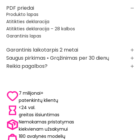
PDF priedai
Produkto lapas
Atitikties deklaracija
Atitikties deklaracija – 28 kalbos
Garantinis lapas
Garantinis laikotarpis 2 metai
Saugus pirkimas • Grąžinimas per 30 dienų
Reikia pagalbos?
7 milijonai+
patenkintų klientų
<24 val.
greitas išsiuntimas
Nemokamas pristatymas
kiekvienam užsakymui
180 avalynės modelių