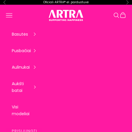
Pereiti prie turinio
Oficiali ARTRA® el. parduotuvė
Ankstesnis
Kit
ARTRA EU
Krepše
Meniu
Paieška
Basutės
Pusbačiai
Aulinukai
Aukšti
batai
Visi
modeliai
PRISIJUNGTI