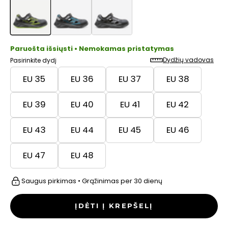
Paruošta išsiųsti • Nemokamas pristatymas
Dydžių vadovas
Pasirinkite dydį
EU 35
EU 36
EU 37
EU 38
EU 39
EU 40
EU 41
EU 42
EU 43
EU 44
EU 45
EU 46
EU 47
EU 48
Saugus pirkimas • Grąžinimas per 30 dienų
ĮDĖTI Į KREPŠELĮ