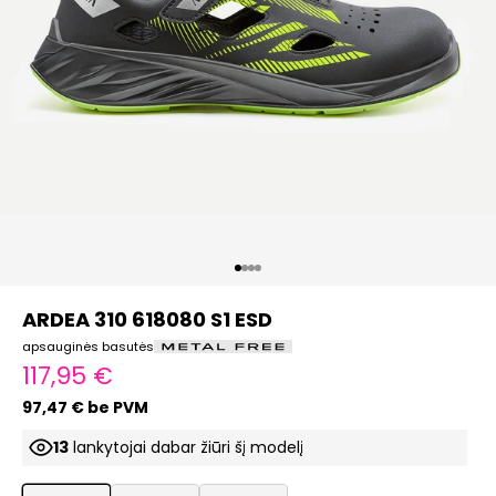
Eiti į elementą 1
Eiti į elementą 2
Eiti į elementą 3
Eiti į elementą 4
ARDEA 310 618080 S1 ESD
apsauginės basutės
Pardavimo kaina
117,95 €
97,47 € be PVM
13
lankytojai dabar žiūri šį modelį
ProductListDrop
ProductListDrop
ProductListDrop