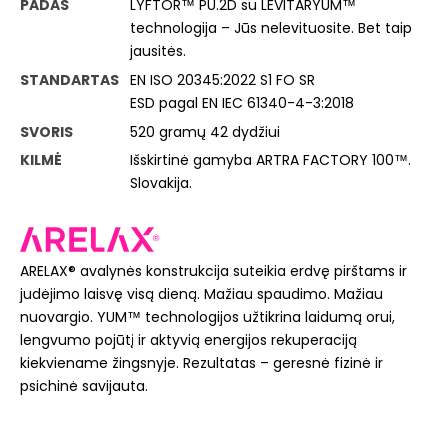
PADAS
LYFTOR™ PU.2D su LEVITARYUM™
technologija – Jūs nelevituosite. Bet taip
jausitės.
STANDARTAS
EN ISO 20345:2022 S1 FO SR
ESD pagal EN IEC 61340-4-3:2018
SVORIS
520 gramų 42 dydžiui
KILMĖ
Išskirtinė gamyba ARTRA FACTORY 100™.
Slovakija.
ARELAX® avalynės konstrukcija suteikia erdvę pirštams ir
judėjimo laisvę visą dieną. Mažiau spaudimo. Mažiau
nuovargio. YUM™ technologijos užtikrina laidumą orui,
lengvumo pojūtį ir aktyvią energijos rekuperaciją
kiekviename žingsnyje. Rezultatas – geresnė fizinė ir
psichinė savijauta.