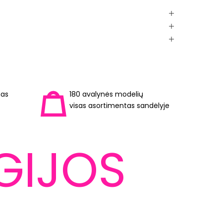
mas
180 avalynės modelių
visas asortimentas sandėlyje
GIJOS
LEVITARYUM™
Išlaiko
Jūs nelevituosite. Tačiau
taip jausitės.