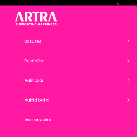
Pereiti prie turinio
Ankstesnis
ARTRA EU
Basutės
Pusbačiai
Aulinukai
Aukšti batai
Visi modeliai