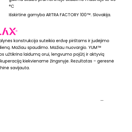
°C
Išskirtinė gamyba ARTRA FACTORY 100™. Slovakija.
lynės konstrukcija suteikia erdvę pirštams ir judėjimo
ą dieną. Mažiau spaudimo. Mažiau nuovargio. YUM™
os užtikrina laidumą orui, lengvumo pojūtį ir aktyvią
ekuperaciją kiekviename žingsnyje. Rezultatas – geresnė
ichinė savijauta.