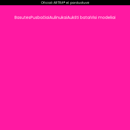
Oficiali ARTRA® el. parduotuvė
Basutės
Pusbačiai
Aulinukai
Aukšti batai
Visi modeliai