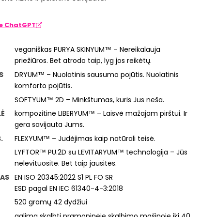
te ChatGPT
veganiškas PURYA SKINYUM™ – Nereikalauja
priežiūros. Bet atrodo taip, lyg jos reikėtų.
S
DRYUM™ – Nuolatinis sausumo pojūtis. Nuolatinis
komforto pojūtis.
SOFTYUM™ 2D – Minkštumas, kuris Jus neša.
LĖ
kompozitinė LIBERYUM™ – Laisvė mažajam pirštui. Ir
gera savijauta Jums.
.
FLEXYUM™ – Judėjimas kaip natūrali teisė.
LYFTOR™ PU.2D su LEVITARYUM™ technologija – Jūs
nelevituosite. Bet taip jausitės.
AS
EN ISO 20345:2022 S1 PL FO SR
ESD pagal EN IEC 61340-4-3:2018
520 gramų 42 dydžiui
galima skalbti pramoninėje skalbimo mašinoje iki 40