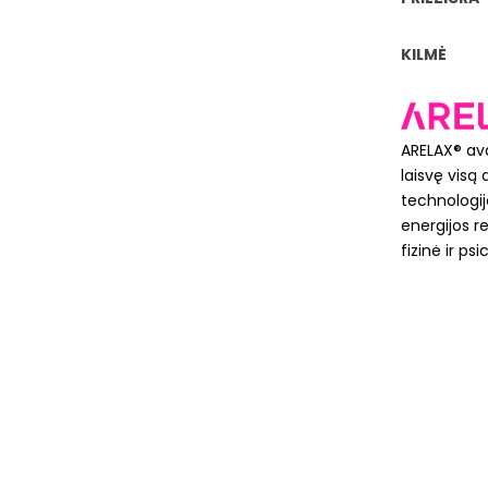
KILMĖ
ARELAX® ava
laisvę vis
technologij
energijos r
fizinė ir ps