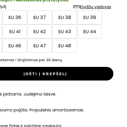
šsiųsti • Nemokamas pristatymas
dydį
Dydžių vadovas
EU 36
EU 37
EU 38
EU 39
EU 41
EU 42
EU 43
EU 44
EU 46
EU 47
EU 48
irkimas • Grąžinimas per 30 dienų
ĮDĖTI Į KREPŠELĮ
ė pirštams. Judėjimo laisvė.
vumo pojūtis. Propulsinis amortizavimas.
snė fizinė ir psichinė savijauta.