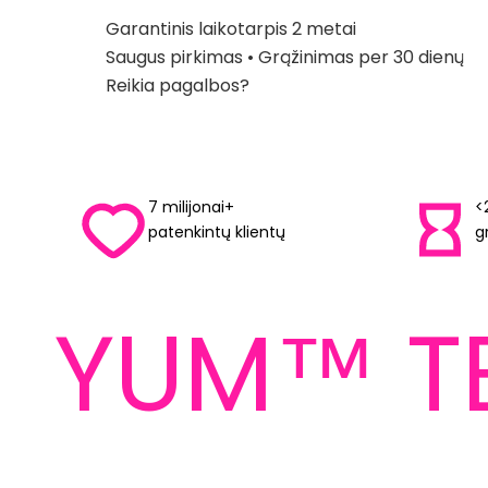
Garantinis laikotarpis 2 metai
Saugus pirkimas • Grąžinimas per 30 dienų
Reikia pagalbos?
7 milijonai+
<
patenkintų klientų
g
YUM™ T
YUM™ TECHNOLOGIJOS
yra avalynės
LIBER
konstrukcijos ARELAX®
Laisvė 
pagrindas
gerov