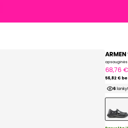
ARMEN 9
apsauginės
Pardav
68,76 
56,82 € b
6
lankyt
Prod