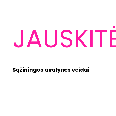
JAUSKIT
Sąžiningos avalynės veidai
10 % NUOLAIDA PIRMAJAM UŽSAKYMUI