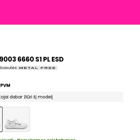
003 6660 S1 PL ESD
 basutės
imo kaina
€
e PVM
ojai dabar žiūri šį modelį
uctListDrop
ProductListDrop