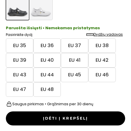
Paruošta išsiųsti • Nemokamas pristatymas
Dydžių vadovas
Pasirinkite dydį
EU 35
EU 36
EU 37
EU 38
EU 39
EU 40
EU 41
EU 42
EU 43
EU 44
EU 45
EU 46
EU 47
EU 48
Saugus pirkimas • Grąžinimas per 30 dienų
ĮDĖTI Į KREPŠELĮ