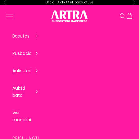
Pereiti prie turinio
Oficiali ARTRA® el. parduotuvė
Ankstesnis
Kit
ARTRA EU
Krepše
Meniu
Paieška
Basutės
Pusbačiai
Aulinukai
Aukšti
batai
Visi
modeliai
PRISIJUNGTI