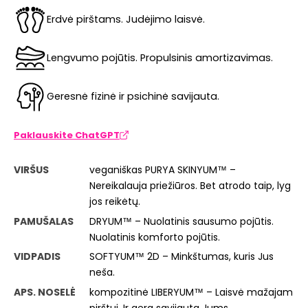
Erdvė pirštams. Judėjimo laisvė.
Lengvumo pojūtis. Propulsinis amortizavimas.
Geresnė fizinė ir psichinė savijauta.
Paklauskite ChatGPT
VIRŠUS
veganiškas PURYA SKINYUM™ –
Nereikalauja priežiūros. Bet atrodo taip, lyg
jos reikėtų.
PAMUŠALAS
DRYUM™ – Nuolatinis sausumo pojūtis.
Nuolatinis komforto pojūtis.
VIDPADIS
SOFTYUM™ 2D – Minkštumas, kuris Jus
neša.
APS. NOSELĖ
kompozitinė LIBERYUM™ – Laisvė mažajam
pirštui. Ir gera savijauta Jums.