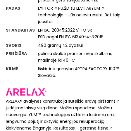
PADAS
LYFTOR™ PU.2D su LEVITARYUM™
technologija – Jūs nelevituosite. Bet taip
jausitės.
STANDARTAS
EN ISO 20345:2022 S1 FO SR
ESD pagal EN IEC 61340-4-3:2018
SVORIS
490 gramų 42 dydžiui
PRIEŽIŪRA
galima skalbti pramoninėje skalbimo
mašinoje iki 40 °C
KILMĖ
Išskirtinė gamyba ARTRA FACTORY 100™.
Slovakija.
ARELAX® avalynės konstrukcija suteikia erdvę pirštams ir
judėjimo laisvę visą dieną. Mažiau spaudimo. Mažiau
nuovargio. YUM™ technologijos užtikrina laidumą orui,
lengvumo pojūtį ir aktyvią energijos rekuperaciją
kiekviename žingsnyje. Rezultatas – geresnė fizinė ir