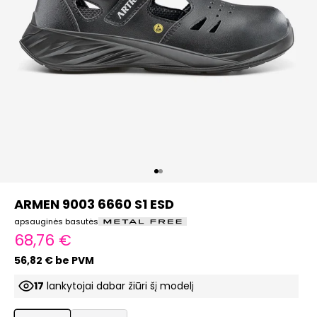
Eiti į elementą 1
Eiti į elementą 2
ARMEN 9003 6660 S1 ESD
apsauginės basutės
Pardavimo kaina
68,76 €
56,82 € be PVM
17
lankytojai dabar žiūri šį modelį
ProductListDrop
ProductListDrop