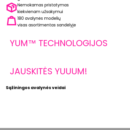
Nemokamas pristatymas
kiekvienam užsakymui
180 avalynės modelių
visas asortimentas sandėlyje
YUM™ TECHNOLOGIJOS
LIBE
yra avalynės konstrukcijos ARELAX®
Laisv
YUM™ TECHNOLOGIJOS
pagrindas
Jums
JAUSKITĖS YUUUM!
Sąžiningos avalynės veidai
10 % NUOLAIDA PIRMAJAM UŽSAKYMUI
Atraskite ARTRA® avalynę su unikalia ARELAX® avalynės
konstrukcija ir YUM™ technologijomis, kurios yra mūsų