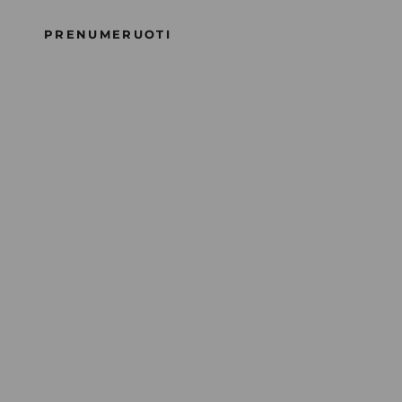
Supporting Happiness™ filosofijos pagrindas.
PRENUMERUOTI