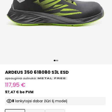
Eiti į elementą 1
Eiti į elementą 2
Eiti į elementą 3
ARDEUS 350 618080 S3L ESD
apsauginiai aulinukai
Pardavimo kaina
117,95 €
97,47 € be PVM
8
lankytojai dabar žiūri šį modelį
ProductListDrop
ProductListDrop
ProductListDrop