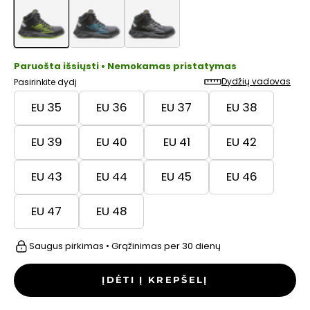
Paruošta išsiųsti • Nemokamas pristatymas
Dydžių vadovas
Pasirinkite dydį
EU 35
EU 36
EU 37
EU 38
EU 39
EU 40
EU 41
EU 42
EU 43
EU 44
EU 45
EU 46
EU 47
EU 48
Saugus pirkimas • Grąžinimas per 30 dienų
ĮDĖTI Į KREPŠELĮ