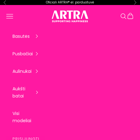
Pereiti prie turinio
Oficiali ARTRA® el. parduotuvė
Ankstesnis
Kit
ARTRA EU
Krepše
Meniu
Paieška
Basutės
Pusbačiai
Aulinukai
Aukšti
batai
Visi
modeliai
PRISIJUNGTI