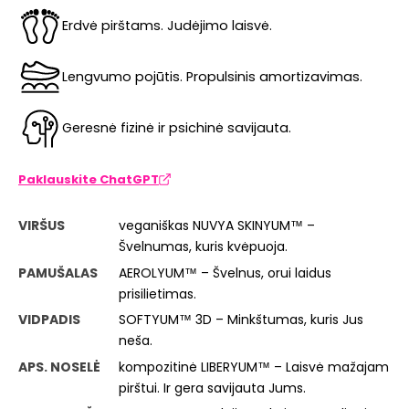
Erdvė pirštams. Judėjimo laisvė.
Lengvumo pojūtis. Propulsinis amortizavimas.
Geresnė fizinė ir psichinė savijauta.
Paklauskite ChatGPT
VIRŠUS
veganiškas NUVYA SKINYUM™ –
Švelnumas, kuris kvėpuoja.
PAMUŠALAS
AEROLYUM™ – Švelnus, orui laidus
prisilietimas.
VIDPADIS
SOFTYUM™ 3D – Minkštumas, kuris Jus
neša.
APS. NOSELĖ
kompozitinė LIBERYUM™ – Laisvė mažajam
pirštui. Ir gera savijauta Jums.