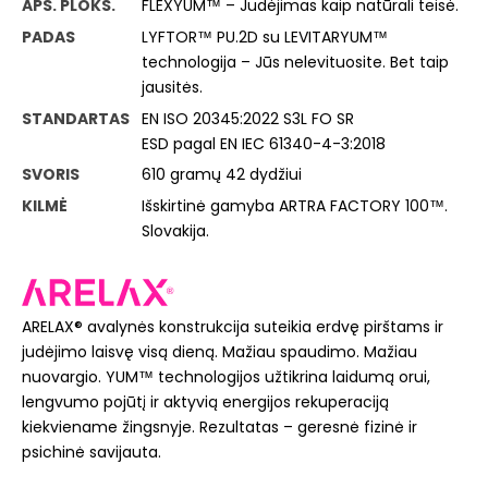
APS. PLOKŠ.
FLEXYUM™ – Judėjimas kaip natūrali teisė.
PADAS
LYFTOR™ PU.2D su LEVITARYUM™
technologija – Jūs nelevituosite. Bet taip
jausitės.
STANDARTAS
EN ISO 20345:2022 S3L FO SR
ESD pagal EN IEC 61340-4-3:2018
SVORIS
610 gramų 42 dydžiui
KILMĖ
Išskirtinė gamyba ARTRA FACTORY 100™.
Slovakija.
ARELAX® avalynės konstrukcija suteikia erdvę pirštams ir
judėjimo laisvę visą dieną. Mažiau spaudimo. Mažiau
nuovargio. YUM™ technologijos užtikrina laidumą orui,
lengvumo pojūtį ir aktyvią energijos rekuperaciją
kiekviename žingsnyje. Rezultatas – geresnė fizinė ir
psichinė savijauta.