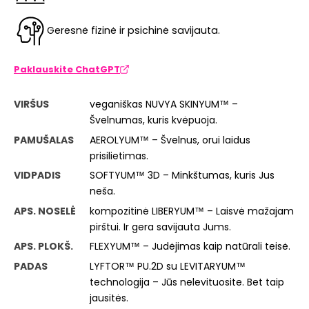
Geresnė fizinė ir psichinė savijauta.
Paklauskite ChatGPT
VIRŠUS
veganiškas NUVYA SKINYUM™ –
Švelnumas, kuris kvėpuoja.
PAMUŠALAS
AEROLYUM™ – Švelnus, orui laidus
prisilietimas.
VIDPADIS
SOFTYUM™ 3D – Minkštumas, kuris Jus
neša.
APS. NOSELĖ
kompozitinė LIBERYUM™ – Laisvė mažajam
pirštui. Ir gera savijauta Jums.
APS. PLOKŠ.
FLEXYUM™ – Judėjimas kaip natūrali teisė.
PADAS
LYFTOR™ PU.2D su LEVITARYUM™
technologija – Jūs nelevituosite. Bet taip
jausitės.