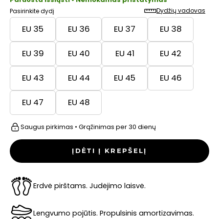
Dydžių vadovas
Pasirinkite dydį
EU 35
EU 36
EU 37
EU 38
EU 39
EU 40
EU 41
EU 42
EU 43
EU 44
EU 45
EU 46
EU 47
EU 48
Saugus pirkimas • Grąžinimas per 30 dienų
ĮDĖTI Į KREPŠELĮ
Erdvė pirštams. Judėjimo laisvė.
Lengvumo pojūtis. Propulsinis amortizavimas.