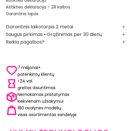
Atitikties deklaracija
Atitikties deklaracija – 28 kalbos
Garantinis lapas
Garantinis laikotarpis 2 metai
Saugus pirkimas • Grąžinimas per 30 dienų
Reikia pagalbos?
7 milijonai+
patenkintų klientų
<24 val.
greitas išsiuntimas
Nemokamas pristatymas
kiekvienam užsakymui
180 avalynės modelių
visas asortimentas sandėlyje
YUM™ TECHNOLOGIJOS
LIBE
yra avalynės konstrukcijos ARELAX®
Laisv