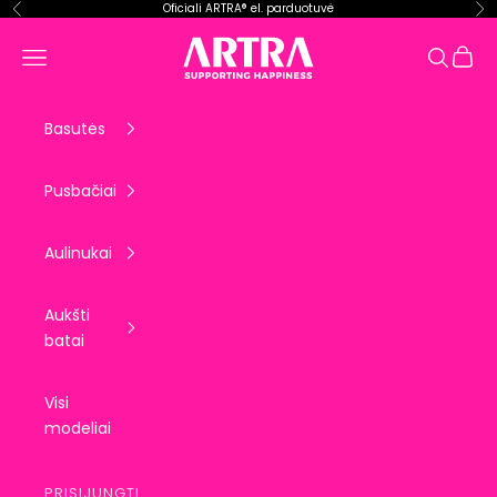
Pereiti prie turinio
Oficiali ARTRA® el. parduotuvė
Ankstesnis
Kit
ARTRA EU
Krepše
Meniu
Paieška
Basutės
Pusbačiai
Aulinukai
Aukšti
batai
Visi
modeliai
PRISIJUNGTI