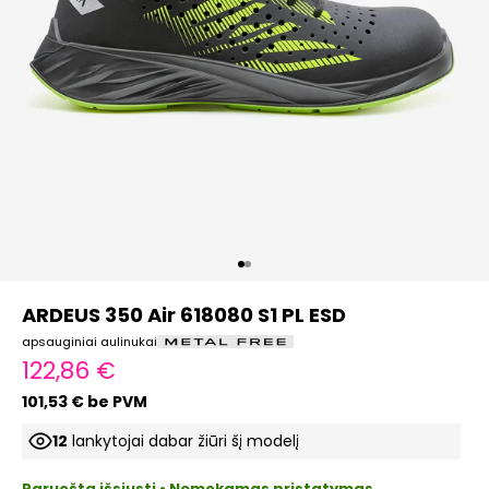
Eiti į elementą 1
Eiti į elementą 2
ARDEUS 350 Air 618080 S1 PL ESD
apsauginiai aulinukai
Pardavimo kaina
122,86 €
101,53 € be PVM
12
lankytojai dabar žiūri šį modelį
Paruošta išsiųsti • Nemokamas pristatymas