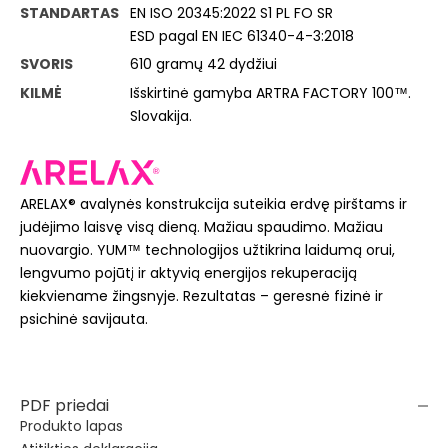
STANDARTAS
EN ISO 20345:2022 S1 PL FO SR
ESD pagal EN IEC 61340-4-3:2018
SVORIS
610 gramų 42 dydžiui
KILMĖ
Išskirtinė gamyba ARTRA FACTORY 100™.
Slovakija.
ARELAX® avalynės konstrukcija suteikia erdvę pirštams ir
judėjimo laisvę visą dieną. Mažiau spaudimo. Mažiau
nuovargio. YUM™ technologijos užtikrina laidumą orui,
lengvumo pojūtį ir aktyvią energijos rekuperaciją
kiekviename žingsnyje. Rezultatas – geresnė fizinė ir
psichinė savijauta.
PDF priedai
Produkto lapas