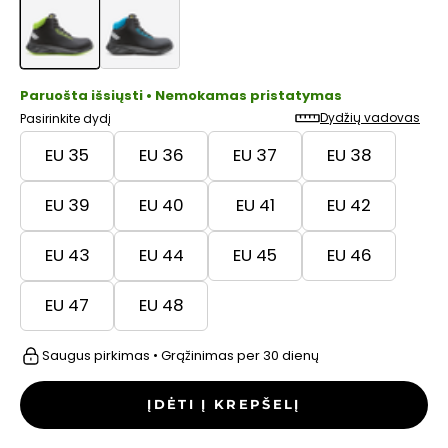
Paruošta išsiųsti • Nemokamas pristatymas
Dydžių vadovas
Pasirinkite dydį
EU 35
EU 36
EU 37
EU 38
EU 39
EU 40
EU 41
EU 42
EU 43
EU 44
EU 45
EU 46
EU 47
EU 48
Saugus pirkimas • Grąžinimas per 30 dienų
ĮDĖTI Į KREPŠELĮ