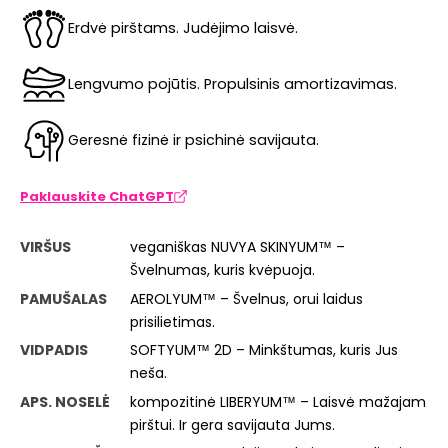
Erdvė pirštams. Judėjimo laisvė.
Lengvumo pojūtis. Propulsinis amortizavimas.
Geresnė fizinė ir psichinė savijauta.
Paklauskite ChatGPT
VIRŠUS
veganiškas NUVYA SKINYUM™ –
Švelnumas, kuris kvėpuoja.
PAMUŠALAS
AEROLYUM™ – Švelnus, orui laidus
prisilietimas.
VIDPADIS
SOFTYUM™ 2D – Minkštumas, kuris Jus
neša.
APS. NOSELĖ
kompozitinė LIBERYUM™ – Laisvė mažajam
pirštui. Ir gera savijauta Jums.