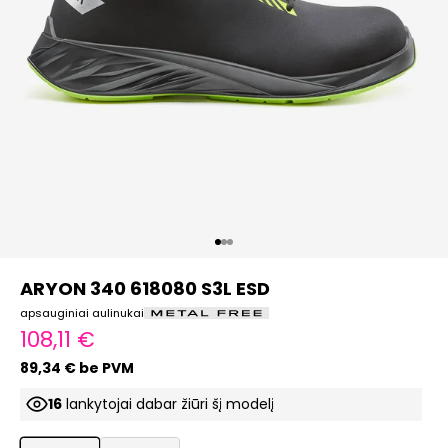
Eiti į elementą 1
Eiti į elementą 2
Eiti į elementą 3
ARYON 340 618080 S3L ESD
apsauginiai aulinukai
Pardavimo kaina
108,11 €
89,34 € be PVM
16
lankytojai dabar žiūri šį modelį
ProductListDrop
ProductListDrop