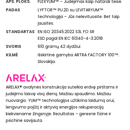
APS. PLOKŠ.
FLEXYUM™ – Judėjimas kaip natūrali teisė.
PADAS
LYFTOR™ PU.2D su LEVITARYUM™
technologija – Jūs nelevituosite. Bet taip
jausitės.
STANDARTAS
EN ISO 20345:2022 S3L FO SR
ESD pagal EN IEC 61340-4-3:2018
SVORIS
610 gramų 42 dydžiui
KILMĖ
Išskirtinė gamyba ARTRA FACTORY 100™.
Slovakija.
ARELAX® avalynės konstrukcija suteikia erdvę pirštams ir
judėjimo laisvę visą dieną. Mažiau spaudimo. Mažiau
nuovargio. YUM™ technologijos užtikrina laidumą orui,
lengvumo pojūtį ir aktyvią energijos rekuperaciją
kiekviename žingsnyje. Rezultatas – geresnė fizinė ir
psichinė savijauta.