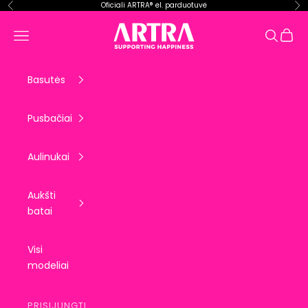
Pereiti prie turinio
Oficiali ARTRA® el. parduotuvė
Ankstesnis
Kit
ARTRA EU
Krepše
Meniu
Paieška
Basutės
Pusbačiai
Aulinukai
Aukšti
batai
Visi
modeliai
PRISIJUNGTI