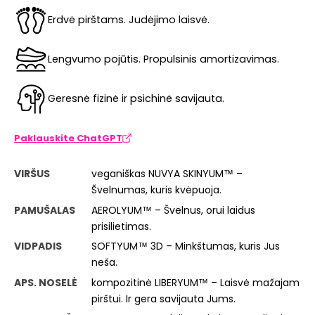
Erdvė pirštams. Judėjimo laisvė.
Lengvumo pojūtis. Propulsinis amortizavimas.
Geresnė fizinė ir psichinė savijauta.
Paklauskite ChatGPT
VIRŠUS
veganiškas NUVYA SKINYUM™ –
Švelnumas, kuris kvėpuoja.
PAMUŠALAS
AEROLYUM™ – Švelnus, orui laidus
prisilietimas.
VIDPADIS
SOFTYUM™ 3D – Minkštumas, kuris Jus
neša.
APS. NOSELĖ
kompozitinė LIBERYUM™ – Laisvė mažajam
pirštui. Ir gera savijauta Jums.