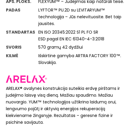
APS. PLOKŠ.
FLEXYUM™ – Judėjimas kaip natūrali teisė.
PADAS
LYFTOR™ PU.2D su LEVITARYUM™
technologija – Jūs nelevituosite. Bet taip
jausitės.
STANDARTAS
EN ISO 20345:2022 S1 PL FO SR
ESD pagal EN IEC 61340-4-3:2018
SVORIS
570 gramų 42 dydžiui
KILMĖ
Išskirtinė gamyba ARTRA FACTORY 100™.
Slovakija.
ARELAX® avalynės konstrukcija suteikia erdvę pirštams ir
judėjimo laisvę visą dieną. Mažiau spaudimo. Mažiau
nuovargio. YUM™ technologijos užtikrina laidumą orui,
lengvumo pojūtį ir aktyvią energijos rekuperaciją
kiekviename žingsnyje. Rezultatas – geresnė fizinė ir
psichinė savijauta.