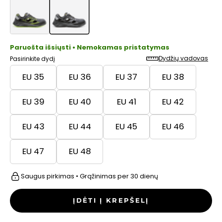
Paruošta išsiųsti • Nemokamas pristatymas
Dydžių vadovas
Pasirinkite dydį
EU 35
EU 36
EU 37
EU 38
EU 39
EU 40
EU 41
EU 42
EU 43
EU 44
EU 45
EU 46
EU 47
EU 48
Saugus pirkimas • Grąžinimas per 30 dienų
ĮDĖTI Į KREPŠELĮ