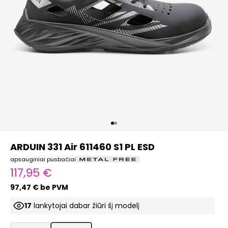
Eiti į elementą 1
Eiti į elementą 2
ARDUIN 331 Air 611460 S1 PL ESD
apsauginiai pusbačiai
Pardavimo kaina
117,95 €
97,47 € be PVM
17
lankytojai dabar žiūri šį modelį
ProductListDrop
ProductListDrop