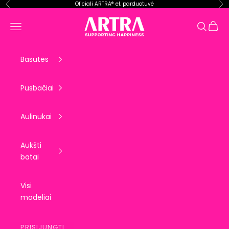
Pereiti prie turinio
Oficiali ARTRA® el. parduotuvė
Ankstesnis
Kit
ARTRA EU
Krepše
Meniu
Paieška
Basutės
Pusbačiai
Aulinukai
Aukšti
batai
Visi
modeliai
PRISIJUNGTI