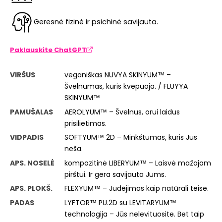
Geresnė fizinė ir psichinė savijauta.
Paklauskite ChatGPT
VIRŠUS
veganiškas NUVYA SKINYUM™ –
Švelnumas, kuris kvėpuoja. / FLUYYA
SKINYUM™
PAMUŠALAS
AEROLYUM™ – Švelnus, orui laidus
prisilietimas.
VIDPADIS
SOFTYUM™ 2D – Minkštumas, kuris Jus
neša.
APS. NOSELĖ
kompozitinė LIBERYUM™ – Laisvė mažajam
pirštui. Ir gera savijauta Jums.
APS. PLOKŠ.
FLEXYUM™ – Judėjimas kaip natūrali teisė.
PADAS
LYFTOR™ PU.2D su LEVITARYUM™
technologija – Jūs nelevituosite. Bet taip