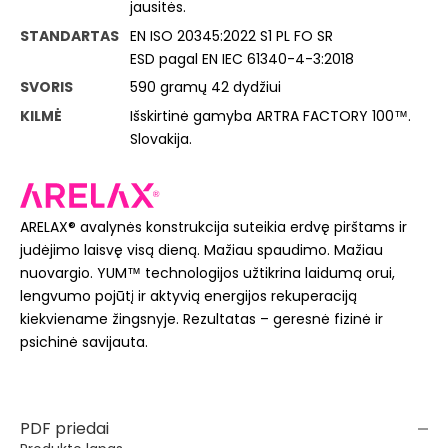
jausitės.
STANDARTAS
EN ISO 20345:2022 S1 PL FO SR
ESD pagal EN IEC 61340-4-3:2018
SVORIS
590 gramų 42 dydžiui
KILMĖ
Išskirtinė gamyba ARTRA FACTORY 100™.
Slovakija.
ARELAX® avalynės konstrukcija suteikia erdvę pirštams ir
judėjimo laisvę visą dieną. Mažiau spaudimo. Mažiau
nuovargio. YUM™ technologijos užtikrina laidumą orui,
lengvumo pojūtį ir aktyvią energijos rekuperaciją
kiekviename žingsnyje. Rezultatas – geresnė fizinė ir
psichinė savijauta.
PDF priedai