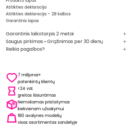
Produkto lapas
Atitikties deklaracija
Atitikties deklaracija – 28 kalbos
Garantinis lapas
Garantinis laikotarpis 2 metai
Saugus pirkimas • Grąžinimas per 30 dienų
Reikia pagalbos?
7 milijonai+
patenkintų klientų
<24 val.
greitas išsiuntimas
Nemokamas pristatymas
kiekvienam užsakymui
180 avalynės modelių
visas asortimentas sandėlyje
YUM™ TECHNOLOGIJOS
LIBE