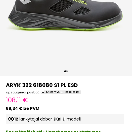
Eiti į elementą 1
Eiti į elementą 2
ARYK 322 618080 S1 PL ESD
apsauginiai pusbačiai
Pardavimo kaina
108,11 €
89,34 € be PVM
12
lankytojai dabar žiūri šį modelį
Paruošta išsiųsti • Nemokamas pristatymas