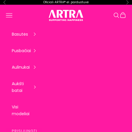
Pereiti prie turinio
Oficiali ARTRA® el. parduotuvė
Ankstesnis
Kit
ARTRA EU
Krepše
Meniu
Paieška
Basutės
Pusbačiai
Aulinukai
Aukšti
batai
Visi
modeliai
PRISIJUNGTI