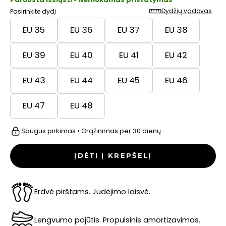
Dydžių vadovas
Pasirinkite dydį
EU 35
EU 36
EU 37
EU 38
EU 39
EU 40
EU 41
EU 42
EU 43
EU 44
EU 45
EU 46
EU 47
EU 48
Saugus pirkimas • Grąžinimas per 30 dienų
ĮDĖTI Į KREPŠELĮ
Erdvė pirštams. Judėjimo laisvė.
Lengvumo pojūtis. Propulsinis amortizavimas.