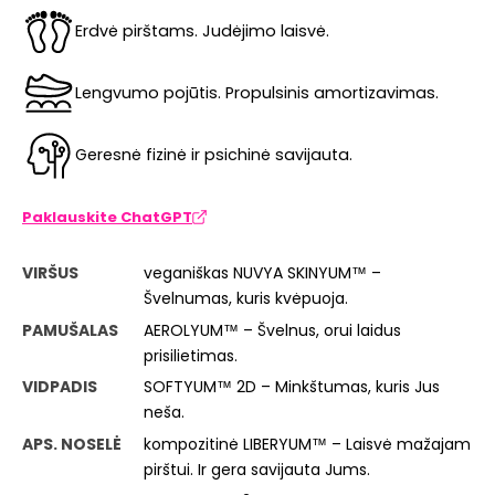
Erdvė pirštams. Judėjimo laisvė.
Lengvumo pojūtis. Propulsinis amortizavimas.
Geresnė fizinė ir psichinė savijauta.
Paklauskite ChatGPT
VIRŠUS
veganiškas NUVYA SKINYUM™ –
Švelnumas, kuris kvėpuoja.
PAMUŠALAS
AEROLYUM™ – Švelnus, orui laidus
prisilietimas.
VIDPADIS
SOFTYUM™ 2D – Minkštumas, kuris Jus
neša.
APS. NOSELĖ
kompozitinė LIBERYUM™ – Laisvė mažajam
pirštui. Ir gera savijauta Jums.