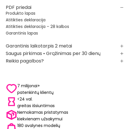
PDF priedai
Produkto lapas
Atitikties deklaracija
Atitikties deklaracija – 28 kalbos
Garantinis lapas
Garantinis laikotarpis 2 metai
Saugus pirkimas • Grąžinimas per 30 dienų
Reikia pagalbos?
7 milijonai+
patenkintų klientų
<24 val.
greitas išsiuntimas
Nemokamas pristatymas
kiekvienam užsakymui
180 avalynės modelių