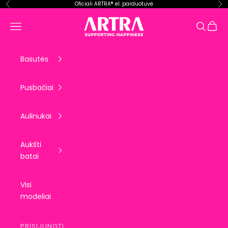
Pereiti prie turinio
Oficiali ARTRA® el. parduotuvė
Ankstesnis
Kit
ARTRA EU
Krepše
Meniu
Paieška
Basutės
Pusbačiai
Aulinukai
Aukšti
batai
Visi
modeliai
PRISIJUNGTI