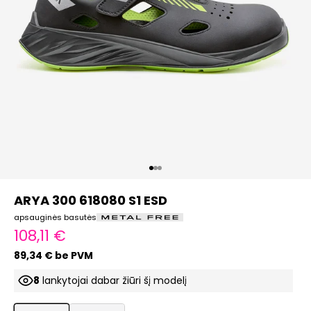
Eiti į elementą 1
Eiti į elementą 2
Eiti į elementą 3
ARYA 300 618080 S1 ESD
apsauginės basutės
Pardavimo kaina
108,11 €
89,34 € be PVM
7
lankytojai dabar žiūri šį modelį
ProductListDrop
ProductListDrop