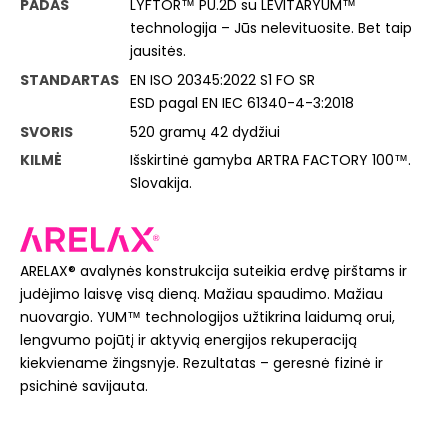
PADAS
LYFTOR™ PU.2D su LEVITARYUM™
technologija – Jūs nelevituosite. Bet taip
jausitės.
STANDARTAS
EN ISO 20345:2022 S1 FO SR
ESD pagal EN IEC 61340-4-3:2018
SVORIS
520 gramų 42 dydžiui
KILMĖ
Išskirtinė gamyba ARTRA FACTORY 100™.
Slovakija.
ARELAX® avalynės konstrukcija suteikia erdvę pirštams ir
judėjimo laisvę visą dieną. Mažiau spaudimo. Mažiau
nuovargio. YUM™ technologijos užtikrina laidumą orui,
lengvumo pojūtį ir aktyvią energijos rekuperaciją
kiekviename žingsnyje. Rezultatas – geresnė fizinė ir
psichinė savijauta.