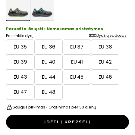
Paruošta išsiųsti • Nemokamas pristatymas
Dydžių vadovas
Pasirinkite dydį
EU 35
EU 36
EU 37
EU 38
EU 39
EU 40
EU 41
EU 42
EU 43
EU 44
EU 45
EU 46
EU 47
EU 48
Saugus pirkimas • Grąžinimas per 30 dienų
ĮDĖTI Į KREPŠELĮ