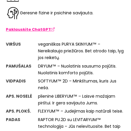
Geresnė fizinė ir psichinė savijauta.
Paklauskite ChatGPT
VIRŠUS
veganiškas PURYA SKINYUM™ –
Nereikalauja priežiūros. Bet atrodo taip, lyg
jos reikėtų.
PAMUŠALAS
DRYUM™ – Nuolatinis sausumo pojūtis.
Nuolatinis komforto pojūtis.
VIDPADIS
SOFTYUM™ 2D – Minkštumas, kuris Jus
neša.
APS. NOSELĖ
plieninė LIBERYUM™ – Laisvė mažajam
pirštui. Ir gera savijauta Jums.
APS. PLOKŠ.
FLEXYUM™ – Judėjimas kaip natūrali teisė.
PADAS
RAPTOR PU.2D su LEVITARYUM™
technologija – Jūs nelevituosite. Bet taip