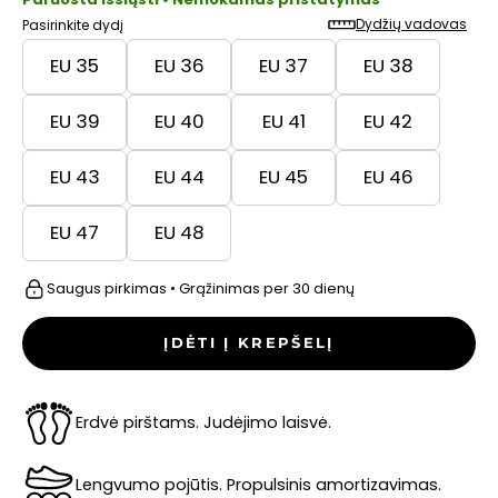
Dydžių vadovas
Pasirinkite dydį
EU 35
EU 36
EU 37
EU 38
EU 39
EU 40
EU 41
EU 42
EU 43
EU 44
EU 45
EU 46
EU 47
EU 48
Saugus pirkimas • Grąžinimas per 30 dienų
ĮDĖTI Į KREPŠELĮ
Erdvė pirštams. Judėjimo laisvė.
Lengvumo pojūtis. Propulsinis amortizavimas.