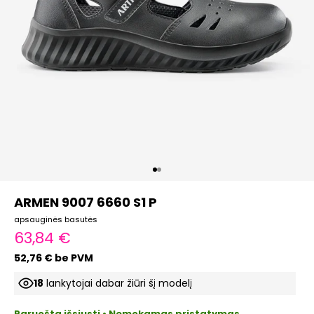
Eiti į elementą 1
Eiti į elementą 2
ARMEN 9007 6660 S1 P
apsauginės basutės
Pardavimo kaina
63,84 €
52,76 € be PVM
18
lankytojai dabar žiūri šį modelį
Paruošta išsiųsti • Nemokamas pristatymas