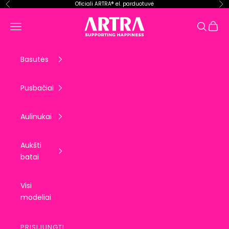
Pereiti prie turinio
Oficiali ARTRA® el. parduotuvė
Ankstesnis
Kit
ARTRA EU
Krepše
Meniu
Paieška
Basutės
Pusbačiai
Aulinukai
Aukšti
batai
Visi
modeliai
PRISIJUNGTI