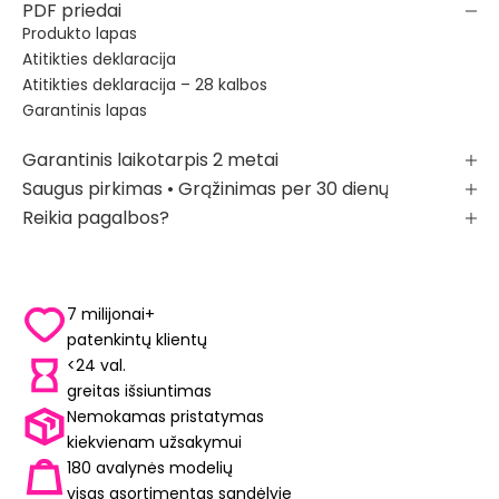
PDF priedai
Produkto lapas
Atitikties deklaracija
Atitikties deklaracija – 28 kalbos
Garantinis lapas
Garantinis laikotarpis 2 metai
Saugus pirkimas • Grąžinimas per 30 dienų
Reikia pagalbos?
7 milijonai+
patenkintų klientų
<24 val.
greitas išsiuntimas
Nemokamas pristatymas
kiekvienam užsakymui
180 avalynės modelių
visas asortimentas sandėlyje
YUM™ TECHNOLOGIJOS
LIBE