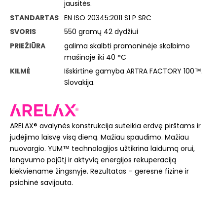
jausitės.
STANDARTAS
EN ISO 20345:2011 S1 P SRC
SVORIS
550 gramų 42 dydžiui
PRIEŽIŪRA
galima skalbti pramoninėje skalbimo
mašinoje iki 40 °C
KILMĖ
Išskirtinė gamyba ARTRA FACTORY 100™.
Slovakija.
ARELAX® avalynės konstrukcija suteikia erdvę pirštams ir
judėjimo laisvę visą dieną. Mažiau spaudimo. Mažiau
nuovargio. YUM™ technologijos užtikrina laidumą orui,
lengvumo pojūtį ir aktyvią energijos rekuperaciją
kiekviename žingsnyje. Rezultatas – geresnė fizinė ir
psichinė savijauta.