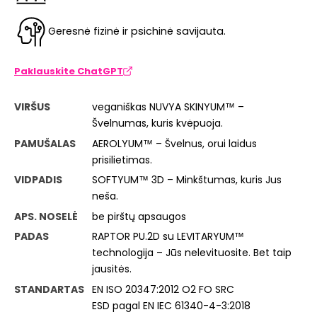
Geresnė fizinė ir psichinė savijauta.
Paklauskite ChatGPT
VIRŠUS
veganiškas NUVYA SKINYUM™ –
Švelnumas, kuris kvėpuoja.
PAMUŠALAS
AEROLYUM™ – Švelnus, orui laidus
prisilietimas.
VIDPADIS
SOFTYUM™ 3D – Minkštumas, kuris Jus
neša.
APS. NOSELĖ
be pirštų apsaugos
PADAS
RAPTOR PU.2D su LEVITARYUM™
technologija – Jūs nelevituosite. Bet taip
jausitės.
STANDARTAS
EN ISO 20347:2012 O2 FO SRC
ESD pagal EN IEC 61340-4-3:2018