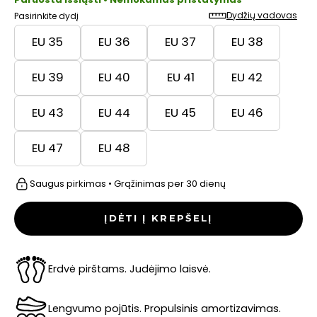
Dydžių vadovas
Pasirinkite dydį
EU 35
EU 36
EU 37
EU 38
EU 39
EU 40
EU 41
EU 42
EU 43
EU 44
EU 45
EU 46
EU 47
EU 48
Saugus pirkimas • Grąžinimas per 30 dienų
ĮDĖTI Į KREPŠELĮ
Erdvė pirštams. Judėjimo laisvė.
Lengvumo pojūtis. Propulsinis amortizavimas.