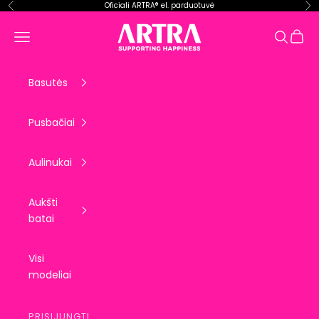
Pereiti prie turinio
Oficiali ARTRA® el. parduotuvė
Ankstesnis
Kit
ARTRA EU
Krepše
Meniu
Paieška
Basutės
Pusbačiai
Aulinukai
Aukšti
batai
Visi
modeliai
PRISIJUNGTI