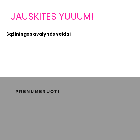
JAUSKITĖS YUUUM!
Sąžiningos avalynės veidai
10 % NUOLAIDA PIRMAJAM UŽSAKYMUI
Atraskite ARTRA® avalynę su unikalia ARELAX® avalynės
konstrukcija ir YUM™ technologijomis, kurios yra mūsų
Supporting Happiness™ filosofijos pagrindas.
PRENUMERUOTI