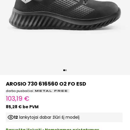
Eiti į elementą 1
Eiti į elementą 2
AROSIO 730 616560 O2 FO ESD
darbo pusbačiai
Pardavimo kaina
103,19 €
85,28 € be PVM
12
lankytojai dabar žiūri šį modelį
Paruošta išsiųsti • Nemokamas pristatymas