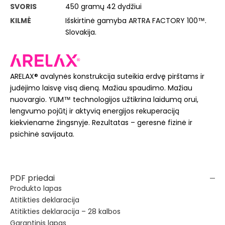
SVORIS
450 gramų 42 dydžiui
KILMĖ
Išskirtinė gamyba ARTRA FACTORY 100™.
Slovakija.
ARELAX® avalynės konstrukcija suteikia erdvę pirštams ir
judėjimo laisvę visą dieną. Mažiau spaudimo. Mažiau
nuovargio. YUM™ technologijos užtikrina laidumą orui,
lengvumo pojūtį ir aktyvią energijos rekuperaciją
kiekviename žingsnyje. Rezultatas – geresnė fizinė ir
psichinė savijauta.
PDF priedai
Produkto lapas
Atitikties deklaracija
Atitikties deklaracija – 28 kalbos
Garantinis lapas