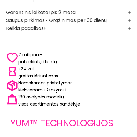
Garantinis laikotarpis 2 metai
Saugus pirkimas • Grąžinimas per 30 dienų
Reikia pagalbos?
7 milijonai+
patenkintų klientų
<24 val.
greitas išsiuntimas
Nemokamas pristatymas
kiekvienam užsakymui
180 avalynės modelių
visas asortimentas sandėlyje
YUM™ TECHNOLOGIJOS
LIBE
yra avalynės konstrukcijos ARELAX®
Laisv
YUM™ TECHNOLOGIJOS
pagrindas
Jums