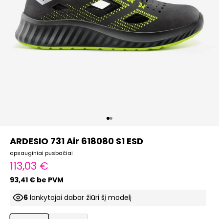
Eiti į elementą 1
Eiti į elementą 2
ARDESIO 731 Air 618080 S1 ESD
apsauginiai pusbačiai
Pardavimo kaina
113,03 €
93,41 € be PVM
6
lankytojai dabar žiūri šį modelį
ProductListDrop
ProductListDrop