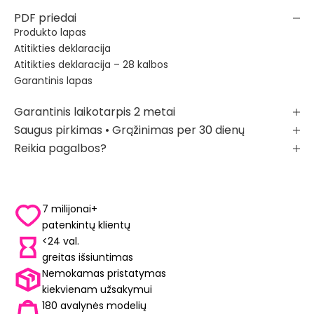
PDF priedai
Produkto lapas
Atitikties deklaracija
Atitikties deklaracija – 28 kalbos
Garantinis lapas
Garantinis laikotarpis 2 metai
Saugus pirkimas • Grąžinimas per 30 dienų
Reikia pagalbos?
7 milijonai+
patenkintų klientų
<24 val.
greitas išsiuntimas
Nemokamas pristatymas
kiekvienam užsakymui
180 avalynės modelių