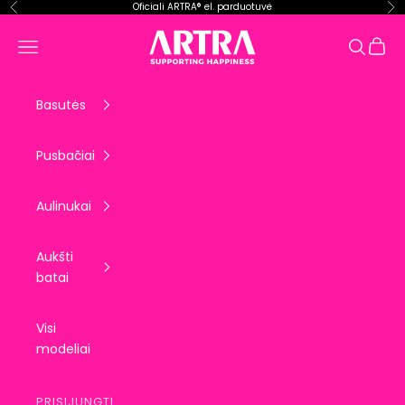
Pereiti prie turinio
Oficiali ARTRA® el. parduotuvė
Ankstesnis
Kit
ARTRA EU
Krepše
Meniu
Paieška
Basutės
Pusbačiai
Aulinukai
Aukšti
batai
Visi
modeliai
PRISIJUNGTI