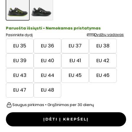
Paruošta išsiųsti • Nemokamas pristatymas
Dydžių vadovas
Pasirinkite dydį
EU 35
EU 36
EU 37
EU 38
EU 39
EU 40
EU 41
EU 42
EU 43
EU 44
EU 45
EU 46
EU 47
EU 48
Saugus pirkimas • Grąžinimas per 30 dienų
ĮDĖTI Į KREPŠELĮ