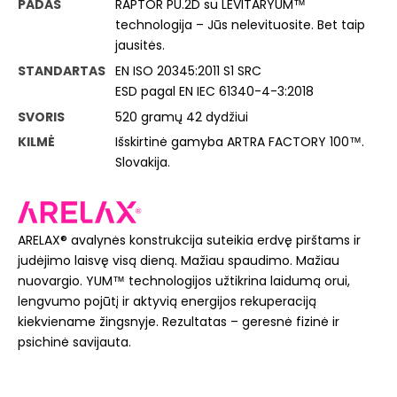
PADAS
RAPTOR PU.2D su LEVITARYUM™
technologija – Jūs nelevituosite. Bet taip
jausitės.
STANDARTAS
EN ISO 20345:2011 S1 SRC
ESD pagal EN IEC 61340-4-3:2018
SVORIS
520 gramų 42 dydžiui
KILMĖ
Išskirtinė gamyba ARTRA FACTORY 100™.
Slovakija.
ARELAX® avalynės konstrukcija suteikia erdvę pirštams ir
judėjimo laisvę visą dieną. Mažiau spaudimo. Mažiau
nuovargio. YUM™ technologijos užtikrina laidumą orui,
lengvumo pojūtį ir aktyvią energijos rekuperaciją
kiekviename žingsnyje. Rezultatas – geresnė fizinė ir
psichinė savijauta.