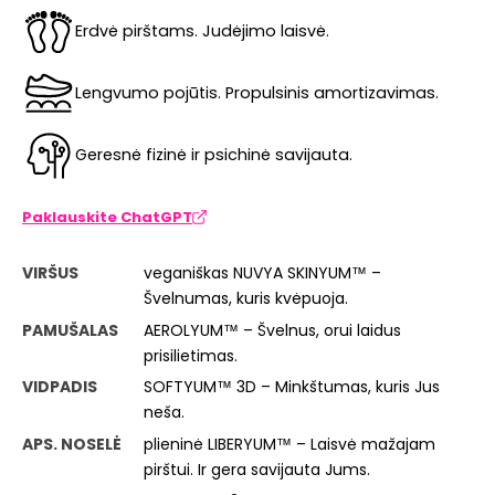
Erdvė pirštams. Judėjimo laisvė.
Lengvumo pojūtis. Propulsinis amortizavimas.
Geresnė fizinė ir psichinė savijauta.
Paklauskite ChatGPT
VIRŠUS
veganiškas NUVYA SKINYUM™ –
Švelnumas, kuris kvėpuoja.
PAMUŠALAS
AEROLYUM™ – Švelnus, orui laidus
prisilietimas.
VIDPADIS
SOFTYUM™ 3D – Minkštumas, kuris Jus
neša.
APS. NOSELĖ
plieninė LIBERYUM™ – Laisvė mažajam
pirštui. Ir gera savijauta Jums.