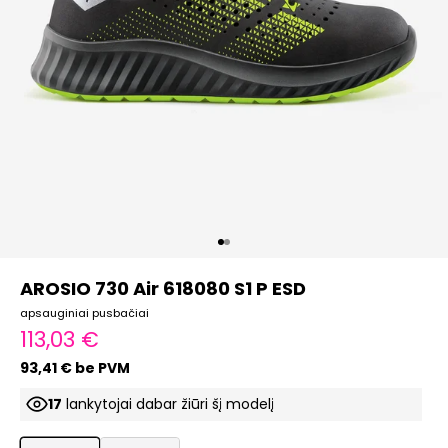
Eiti į elementą 1
Eiti į elementą 2
AROSIO 730 Air 618080 S1 P ESD
apsauginiai pusbačiai
Pardavimo kaina
113,03 €
93,41 € be PVM
19
lankytojai dabar žiūri šį modelį
ProductListDrop
ProductListDrop