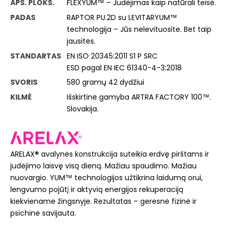
APS. PLOKŠ.
FLEXYUM™ – Judėjimas kaip natūrali teisė.
PADAS
RAPTOR PU.2D su LEVITARYUM™
technologija – Jūs nelevituosite. Bet taip
jausitės.
STANDARTAS
EN ISO 20345:2011 S1 P SRC
ESD pagal EN IEC 61340-4-3:2018
SVORIS
580 gramų 42 dydžiui
KILMĖ
Išskirtinė gamyba ARTRA FACTORY 100™.
Slovakija.
ARELAX® avalynės konstrukcija suteikia erdvę pirštams ir
judėjimo laisvę visą dieną. Mažiau spaudimo. Mažiau
nuovargio. YUM™ technologijos užtikrina laidumą orui,
lengvumo pojūtį ir aktyvią energijos rekuperaciją
kiekviename žingsnyje. Rezultatas – geresnė fizinė ir
psichinė savijauta.