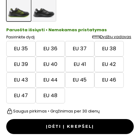
Paruošta išsiųsti • Nemokamas pristatymas
Dydžių vadovas
Pasirinkite dydį
EU 35
EU 36
EU 37
EU 38
EU 39
EU 40
EU 41
EU 42
EU 43
EU 44
EU 45
EU 46
EU 47
EU 48
Saugus pirkimas • Grąžinimas per 30 dienų
ĮDĖTI Į KREPŠELĮ