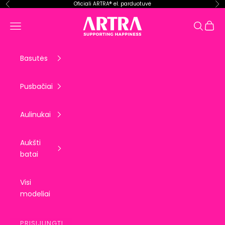
Pereiti prie turinio
Oficiali ARTRA® el. parduotuvė
Ankstesnis
Kit
ARTRA EU
Krepše
Meniu
Paieška
Basutės
Pusbačiai
Aulinukai
Aukšti
batai
Visi
modeliai
PRISIJUNGTI