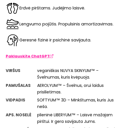
Erdvė pirštams. Judėjimo laisvė.
Lengvumo pojūtis. Propulsinis amortizavimas.
Geresnė fizinė ir psichinė savijauta.
Paklauskite ChatGPT
VIRŠUS
veganiškas NUVYA SKINYUM™ –
Švelnumas, kuris kvėpuoja.
PAMUŠALAS
AEROLYUM™ – Švelnus, orui laidus
prisilietimas.
VIDPADIS
SOFTYUM™ 3D – Minkštumas, kuris Jus
neša.
APS. NOSELĖ
plieninė LIBERYUM™ – Laisvė mažajam
pirštui. Ir gera savijauta Jums.