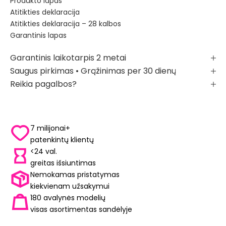
Produkto lapas
Atitikties deklaracija
Atitikties deklaracija – 28 kalbos
Garantinis lapas
Garantinis laikotarpis 2 metai
Saugus pirkimas • Grąžinimas per 30 dienų
Reikia pagalbos?
7 milijonai+
patenkintų klientų
<24 val.
greitas išsiuntimas
Nemokamas pristatymas
kiekvienam užsakymui
180 avalynės modelių
visas asortimentas sandėlyje
YUM™ TECHNOLOGIJOS
LIBE