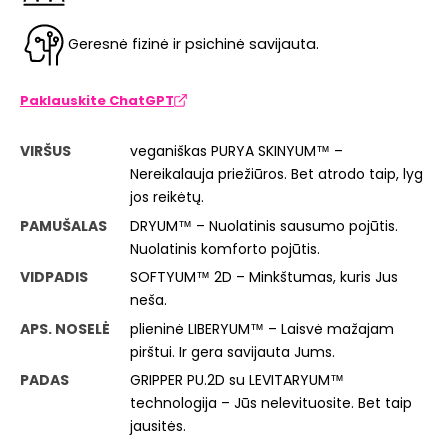
Geresnė fizinė ir psichinė savijauta.
Paklauskite ChatGPT
VIRŠUS
veganiškas PURYA SKINYUM™ –
Nereikalauja priežiūros. Bet atrodo taip, lyg
jos reikėtų.
PAMUŠALAS
DRYUM™ – Nuolatinis sausumo pojūtis.
Nuolatinis komforto pojūtis.
VIDPADIS
SOFTYUM™ 2D – Minkštumas, kuris Jus
neša.
APS. NOSELĖ
plieninė LIBERYUM™ – Laisvė mažajam
pirštui. Ir gera savijauta Jums.
PADAS
GRIPPER PU.2D su LEVITARYUM™
technologija – Jūs nelevituosite. Bet taip
jausitės.