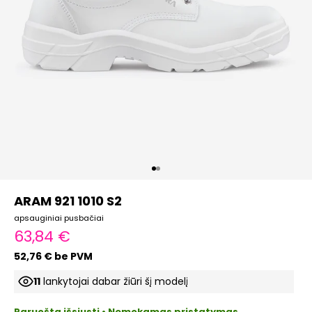
Eiti į elementą 1
Eiti į elementą 2
ARAM 921 1010 S2
apsauginiai pusbačiai
Pardavimo kaina
63,84 €
52,76 € be PVM
11
lankytojai dabar žiūri šį modelį
Paruošta išsiųsti • Nemokamas pristatymas