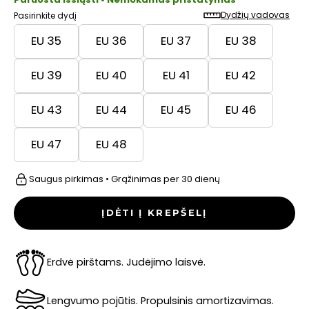
Dydžių vadovas
Pasirinkite dydį
EU 35
EU 36
EU 37
EU 38
EU 39
EU 40
EU 41
EU 42
EU 43
EU 44
EU 45
EU 46
EU 47
EU 48
Saugus pirkimas • Grąžinimas per 30 dienų
ĮDĖTI Į KREPŠELĮ
Erdvė pirštams. Judėjimo laisvė.
Lengvumo pojūtis. Propulsinis amortizavimas.