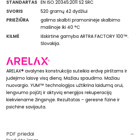
STANDARTAS
EN ISO 20345:2011 S2 SRC
SVORIS
520 gramų 42 dydžiui
PRIEŽIŪRA
galima skalbti pramoninėje skalbimo
mašinoje iki 40 °C
KILMĖ
Išskirtinė gamyba ARTRA FACTORY 100™.
Slovakija.
ARELAX® avalynės konstrukcija suteikia erdvę pirštams ir
judėjimo laisvę visą dieną. Mažiau spaudimo. Mažiau
nuovargio. YUM™ technologijos užtikrina laidumą orui,
lengvumo pojūtį ir aktyvią energijos rekuperaciją
kiekviename žingsnyje. Rezultatas – geresnė fizinė ir
psichinė savijauta.
PDF priedai