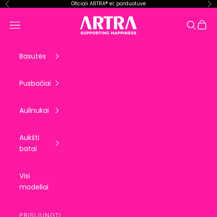
Pereiti prie turinio
Oficiali ARTRA® el. parduotuvė
Ankstesnis
Kit
ARTRA EU
Krepše
Meniu
Paieška
Basutės
Pusbačiai
Aulinukai
Aukšti
batai
Visi
modeliai
PRISIJUNGTI